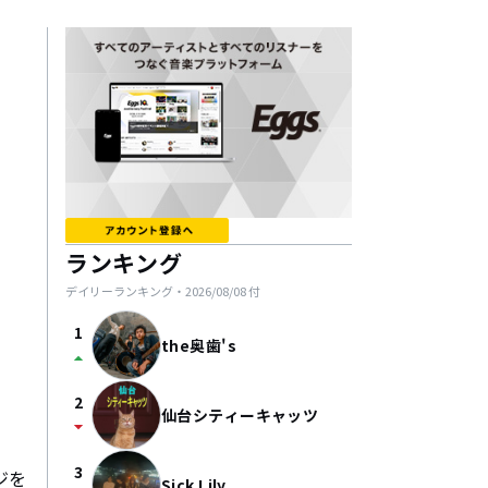
ランキング
デイリーランキング・
2026/08/08
付
1
the奥歯's
arrow_drop_up
2
仙台シティーキャッツ
arrow_drop_down
3
ジを
Sick Lily