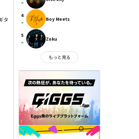
arrow_drop_up
4
ギタ
Boy Meets
arrow_drop_up
5
Zoku
arrow_drop_up
もっと見る