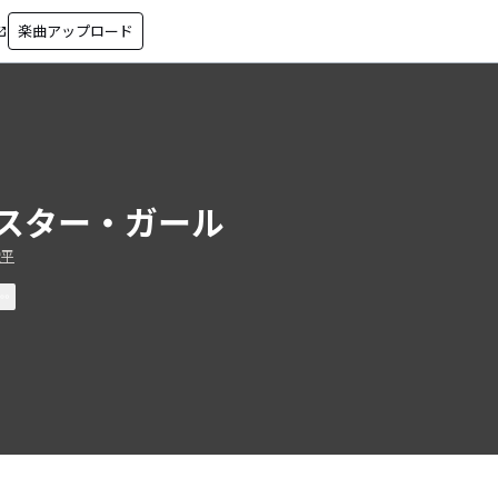
楽曲アップロード
in_new
スター・ガール
俊平