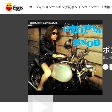
オーディション
ランキング
記事
タイムライン
ライブ情報
open_
ポ
数山 