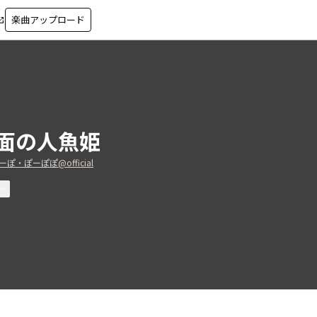
楽曲アップロード
in_new
面の人魚姫
ぽ・ぽーぽぽ@official