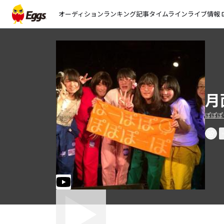
オーディション
ランキング
記事
タイムライン
ライブ情報
open_
月
ぽぽぽー