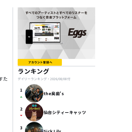
ランキング
すた
デイリーランキング・
2026/08/08
付
1
the奥歯's
arrow_drop_up
2
仙台シティーキャッツ
arrow_drop_down
3
Sick Lily