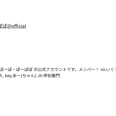
official
ぽーぽ・ぽーぽぽ の公式アカウントです。メンバー！ vo.いく
浪人. key.あー(ちゃん). dr.伊右衛門