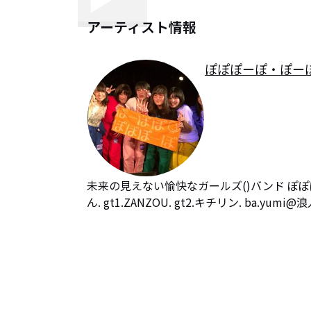
アーティスト情報
ぽぽぽーぽ・ぽーぽぽ@
未来の見えない愉快なガールズ()バンド ぽぽ
ん. gt1.ZANZOU. gt2.キチリン. ba.yumi@