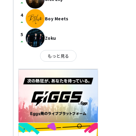
arrow_drop_up
4
Boy Meets
arrow_drop_up
5
Zoku
arrow_drop_up
もっと見る