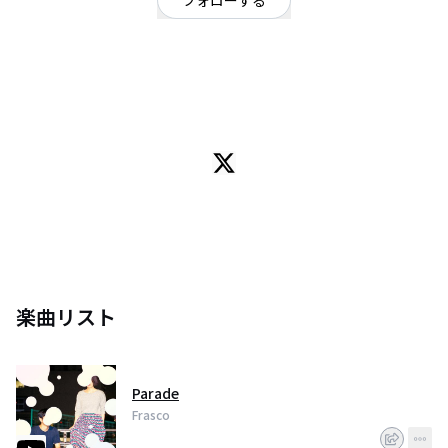
フォローする
東京都
ポップ
/
ダンス・エレクトロ
/
めたポップ
OFFICIAL WEBSITE
曲・企画担当「タカノシンヤ」と歌・デザイン担当「峰らる」によるメタポ
ッププロジェクト。現実と非現実のミックスをコンセプトとしたオリジナル
楽曲の他、イベントテーマソング・SE・CMソング等の制作も行う。
音楽ユニットでありクリエイターチーム「Team Frasco」という特殊な形態
をとり、音楽のみならず映像やアパレル等多角的に活動を展開している。
2015年秋〜2016年春にかけJ-WAVE RADIO SAKAMOTOにて計3回楽曲が優秀
作品として紹介され坂本龍一、ユザーンに賞賛される。
2017年1月、AR三兄弟 川田十夢プロデュースの六本木ヒルズ展望台「星にタ
ッチパネル劇場」の主題歌として制作された「Theatre」をリリース。イベン
トの効果音も担当した。同曲はSportify「Viral 50チャート」日本版DAILYで
Jamiroquaiに次ぐ4位に入るなどスマッシュヒットを達成する。
同年EP2枚『Contact』『Viewtiful』をCDとして全国リリース、東京大阪福
楽曲リスト
岡の三都市を周るリリースパーティーツアーを行う。
2018年2月〜6月の4ヶ月間 で、10曲連続配信シングル”シンバム”プロジェク
トを敢行、Spotifyでは総再生数23万回以上という結果を得る。
2019年1月〜3月にかけて『2面性プロジェクト』と題したVinyl3部作を発
Parade
表。
2019年4月には「うんこミュージアム」の主題歌をケンモチヒデフミ（水曜
Frasco
日のカンパネラ）と合作。