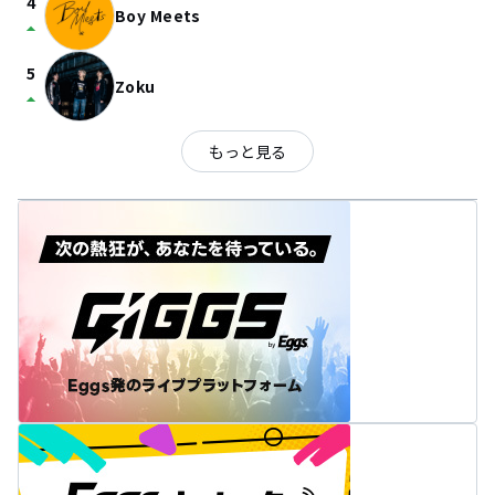
4
Boy Meets
arrow_drop_up
5
Zoku
arrow_drop_up
もっと見る