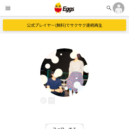
search
menu
公式プレイヤー(無料)でサクサク連続再生
Frasco
EggsID：
frascotts
54
フォロワー