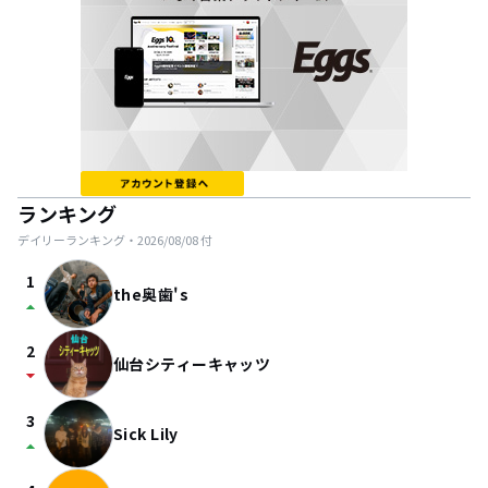
ランキング
デイリーランキング・
2026/08/08
付
1
the奥歯's
arrow_drop_up
2
仙台シティーキャッツ
arrow_drop_down
3
Sick Lily
arrow_drop_up