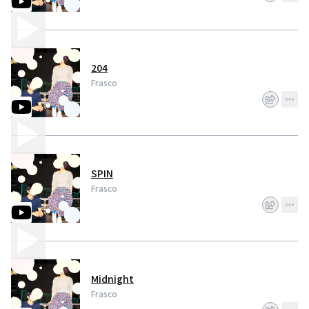
その他にもNHKへの楽曲提供や大手企業のCMソング制作など活動の幅を広げ
る。
204
Frasco
SPIN
Frasco
Midnight
Frasco