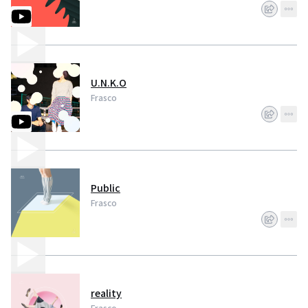
U.N.K.O
Frasco
Public
Frasco
reality
Frasco