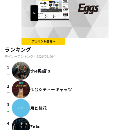
ランキング
デイリーランキング・
2026/08/09
付
1
the奥歯's
check_indeterminate_small
2
仙台シティーキャッツ
check_indeterminate_small
3
月と徒花
arrow_drop_up
4
Zoku