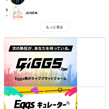
arrow_drop_up
5
JUGEM.
arrow_drop_up
もっと見る