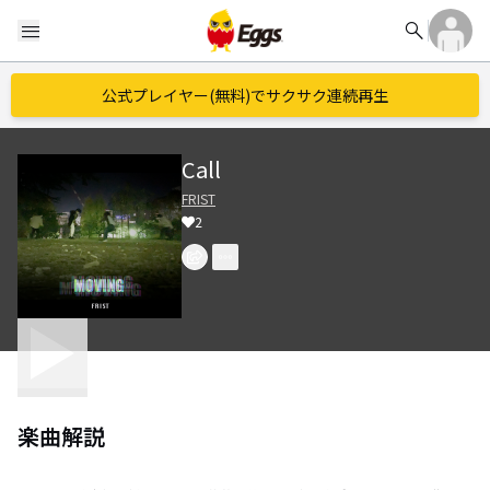
search
menu
公式プレイヤー(無料)でサクサク連続再生
Call
FRIST
2
楽曲解説