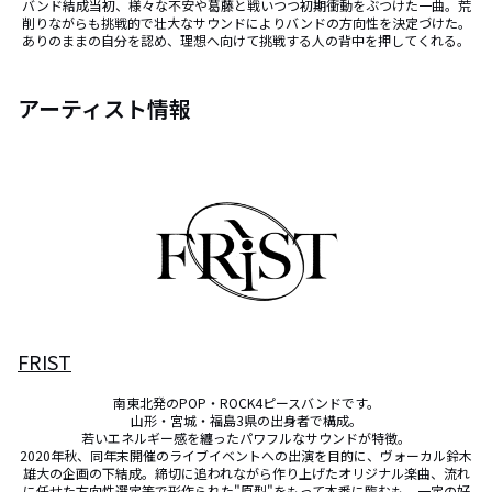
バンド結成当初、様々な不安や葛藤と戦いつつ初期衝動をぶつけた一曲。荒
削りながらも挑戦的で壮大なサウンドによりバンドの方向性を決定づけた。
ありのままの自分を認め、理想へ向けて挑戦する人の背中を押してくれる。
アーティスト情報
FRIST
南東北発のPOP・ROCK4ピースバンドです。

山形・宮城・福島3県の出身者で構成。

若いエネルギー感を纏ったパワフルなサウンドが特徴。

2020年秋、同年末開催のライブイベントへの出演を目的に、ヴォーカル鈴木
雄大の企画の下結成。締切に追われながら作り上げたオリジナル楽曲、流れ
に任せた方向性選定等で形作られた"原型"をもって本番に臨むも、一定の好