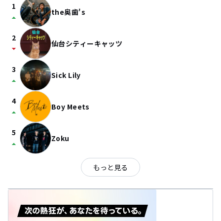
1
the奥歯's
arrow_drop_up
2
仙台シティーキャッツ
arrow_drop_down
3
Sick Lily
arrow_drop_up
4
Boy Meets
arrow_drop_up
5
Zoku
arrow_drop_up
もっと見る