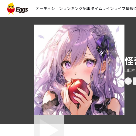
オーディション
ランキング
記事
タイムライン
ライブ情報
open_
怪
山田ホラ