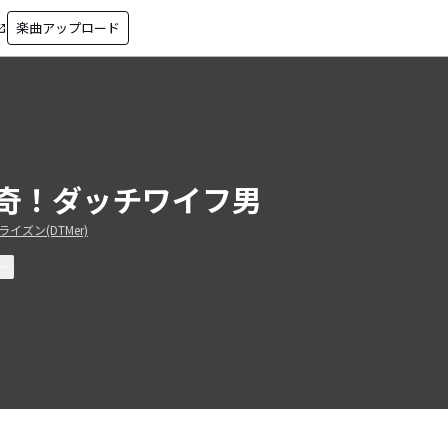
楽曲アップロード
in_new
奇！ダッチワイフ男
イズン(DTMer)