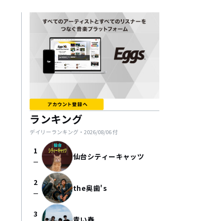
ランキング
デイリーランキング・
2026/08/06
付
1
仙台シティーキャッツ
check_indeterminate_small
2
the奥歯's
check_indeterminate_small
3
青い春