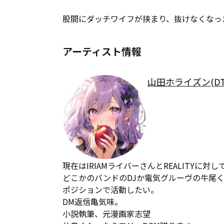
股間にダッチワイフが挟まり、抜けなくなっ
アーティスト情報
山田ホライズン(DT
現在はIRIAMライバーさんとREALITYに対
どこかのバンドのDJか電気グルーヴの牛尾く
ポジションで活動したい。

DM返信亀気味。

小説執筆、元漫画家志望
