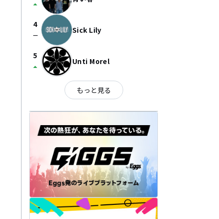
arrow_drop_up
4
Sick Lily
check_indeterminate_small
5
Unti Morel
arrow_drop_up
もっと見る