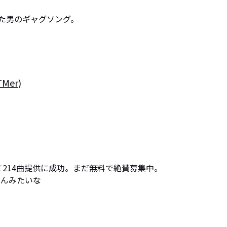
た男のギャグソング。
Mer)
して214曲提供に成功。まだ無料で絶賛募集中。

んみたいな
