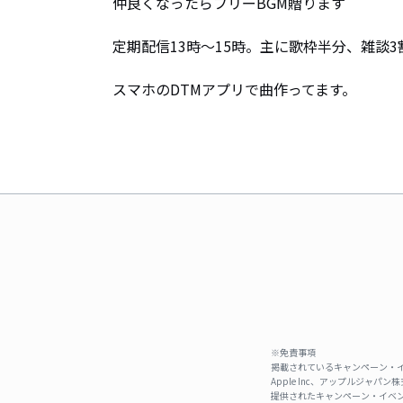
仲良くなったらフリーBGM贈ります

定期配信13時〜15時。主に歌枠半分、雑談3
スマホのDTMアプリで曲作ってます。
※免責事項
掲載されているキャンペーン・イ
Apple Inc、アップルジ
提供されたキャンペーン・イベン