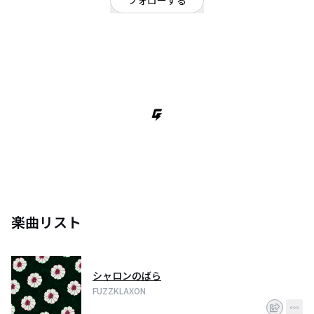
フォローする
愛知県
ロック
OFFICIAL WEBSITE
ギターボーカル：福永啓太
ドラム：ＩＴＯ
ベース：よねづけいし
愛知県名古屋市を中心に活動する３ピースロックバンド。
サイケデリック、ガレージパンク、サーフ、オルタナティブなど、アメリカ
の荒々しくも乾いた音楽に影響を受け 現代の若者の先の見えない不安と孤独
を歌う
楽曲リスト
シャロンのばら
FUZZKLAXON