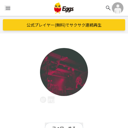
search
menu
公式プレイヤー(無料)でサクサク連続再生
FUZZKLAXON
EggsID：
fuzzklaxon
44
フォロワー