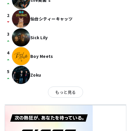
the奥歯's
arrow_drop_up
2
仙台シティーキャッツ
arrow_drop_down
3
Sick Lily
arrow_drop_up
4
Boy Meets
arrow_drop_up
5
Zoku
arrow_drop_up
もっと見る