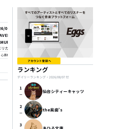
26/09/02
AVER!!Level.48 〜AMER
AMURA DROP 23th ANNI
リカ村 DROP
RSARY〜
_on
心斎橋
ランキング
デイリーランキング・
2026/08/07
付
1
仙台シティーキャッツ
check_indeterminate_small
2
the奥歯's
check_indeterminate_small
3
あひる文庫