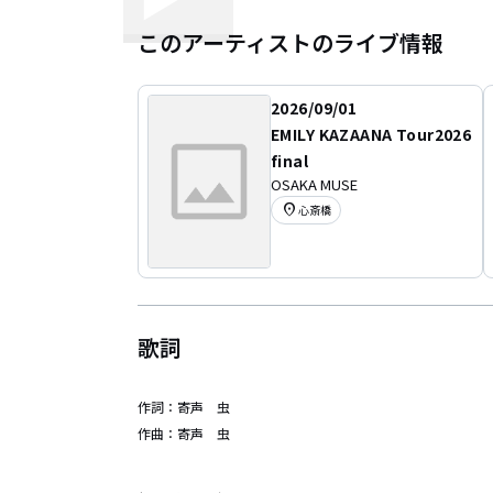
このアーティストのライブ情報
2026/09/01
EMILY KAZAANA Tour2026
final
OSAKA MUSE
location_on
心斎橋
歌詞
作詞：
寄声 虫
作曲：
寄声 虫