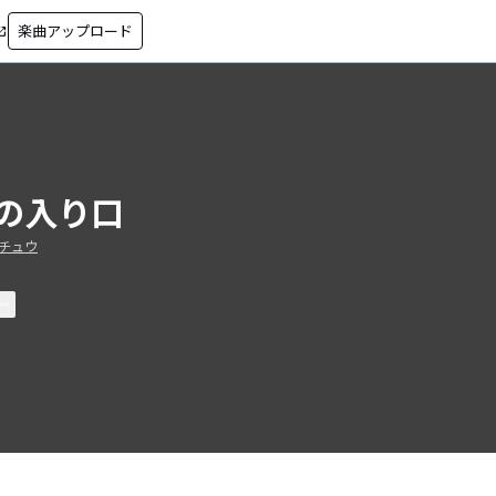
楽曲アップロード
in_new
の入り口
チュウ