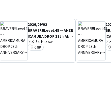
2026/09/02
20
BRAVER!!Level.48 〜AMER
BR
ICAMURA DROP 23th ANNI
IC
アメリカ村 DROP
アメ
VERSARY〜
VE
location_on
location
心斎橋