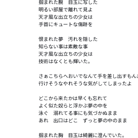
掴まれた腕　目玉に写した 

明るい部屋で離れて見よ 

天才風な出立ちの少女は 

手首にキュートな傷跡を 

恨まれた夢　汚れを隠した 

知らない事は素敵な事 

天才風な出立ちの少女は 

技術はなくとも輝いた。 

さぁこちらへおいでなんて手を差し出すもんだ
行けそうなやれそうな気がしてしまったよ 

どこから来たかは早くも忘れて 

よく似た奴らと浮かぶ夢の中を 

泳ぐ　溺れてる事にも気づかぬまま 

あれ　出口はどこ　ずっと夢の中のまま 

掴まれた胸　目玉は綺麗に澄んでいた。 
