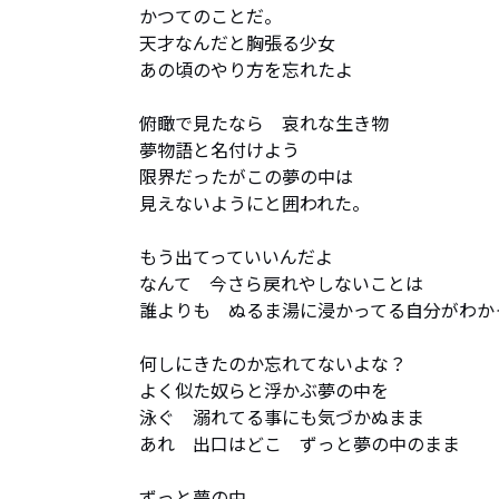
かつてのことだ。 

天才なんだと胸張る少女 

あの頃のやり方を忘れたよ 

俯瞰で見たなら　哀れな生き物 

夢物語と名付けよう 

限界だったがこの夢の中は 

見えないようにと囲われた。 

もう出てっていいんだよ 

なんて　今さら戻れやしないことは 

誰よりも　ぬるま湯に浸かってる自分がわかっ
何しにきたのか忘れてないよな？ 

よく似た奴らと浮かぶ夢の中を 

泳ぐ　溺れてる事にも気づかぬまま 

あれ　出口はどこ　ずっと夢の中のまま 

ずっと夢の中
