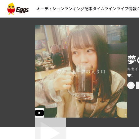
オーディション
ランキング
記事
タイムライン
ライブ情報
open_
夢
キセイ
1