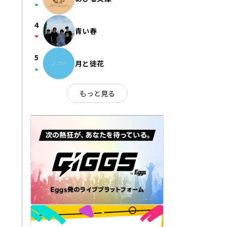
arrow_drop_up
4
青い春
arrow_drop_down
5
月と徒花
arrow_drop_up
もっと見る