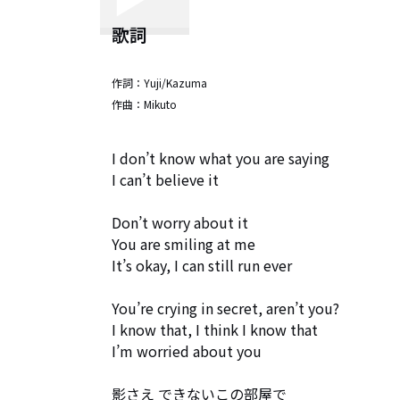
歌詞
作詞：
Yuji/Kazuma
作曲：
Mikuto
I don’t know what you are saying

I can’t believe it

Don’t worry about it

You are smiling at me

It’s okay, I can still run ever

You’re crying in secret, aren’t you?

I know that, I think I know that

I’m worried about you

影さえ できないこの部屋で
