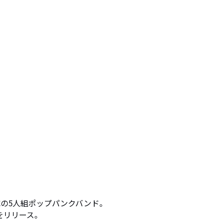
の5人組ポップパンクバンド。

Y"をリリース。
