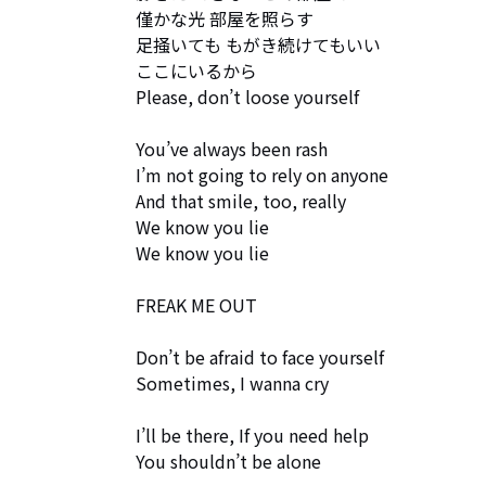
僅かな光 部屋を照らす

足掻いても もがき続けてもいい

ここにいるから

Please, don’t loose yourself

You’ve always been rash

I’m not going to rely on anyone

And that smile, too, really

We know you lie

We know you lie

FREAK ME OUT

Don’t be afraid to face yourself

Sometimes, I wanna cry

I’ll be there, If you need help

You shouldn’t be alone
