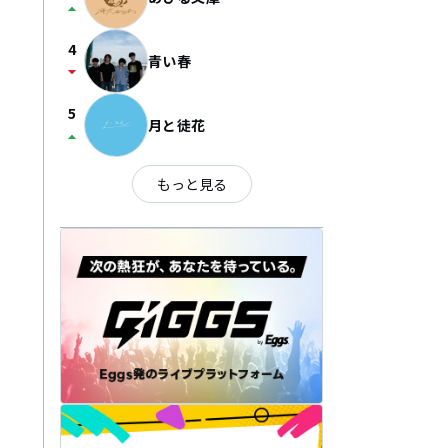
arrow_drop_up
4
青い春
arrow_drop_down
5
月と徒花
arrow_drop_up
もっと見る