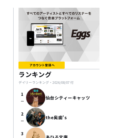
ランキング
デイリーランキング・
2026/08/07
付
1
仙台シティーキャッツ
check_indeterminate_small
2
the奥歯's
check_indeterminate_small
3
あひる文庫