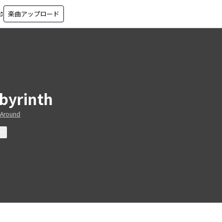
楽曲アップロード
in_new
byrinth
l Around