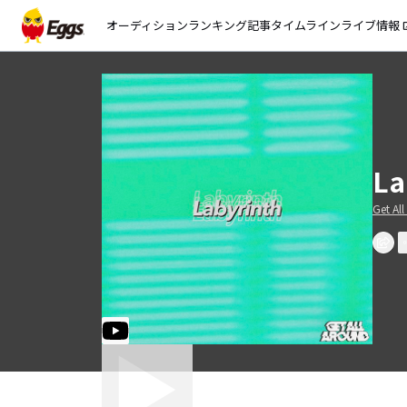
オーディション
ランキング
記事
タイムライン
ライブ情報
open_
La
Get Al