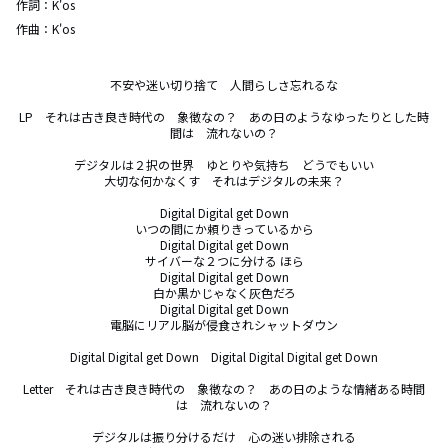
作詞：
K'os
作曲：
K'os
不安や迷い切り捨て　人間らしさ忘れるな

LP　それは古き良き時代の　象徴なの？　あの日のようなゆったりとした時
間は　流れないの？

デジタルは２択の世界　ゆとりや気持ち　どうでもいい

大切な何かなくす　それはデジタルの未来？

Digital Digital get Down

いつの間にか頼りきっているから

Digital Digital get Down

サイバーな２つに分ける ほら

Digital Digital get Down

白か黒かじゃなく灰色だろ

Digital Digital get Down

電脳にリアル脳が侵食されシャットダウン

Digital Digital get Down　Digital Digital Digital get Down

Letter　それは古き良き時代の　象徴なの？　あの日のような情緒ある時間
は　流れないの？

デジタルは振り分けるだけ　心の迷い排除される
