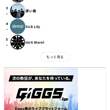
3
青い春
arrow_drop_up
4
Sick Lily
check_indeterminate_small
5
Unti Morel
arrow_drop_up
もっと見る