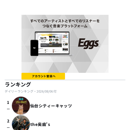
ランキング
デイリーランキング・
2026/08/06
付
1
仙台シティーキャッツ
check_indeterminate_small
2
the奥歯's
check_indeterminate_small