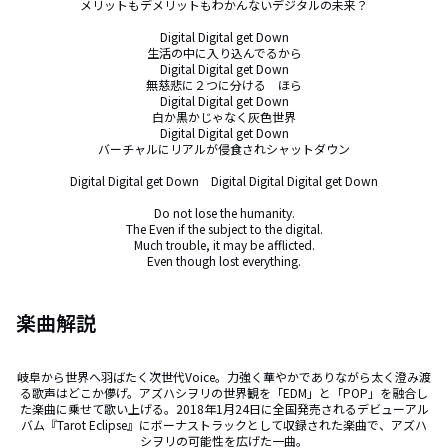
メリットもデメリットもわかんないデジタルの未来？

Digital Digital get Down

生活の中に入り込んでるから

Digital Digital get Down

無慈悲に２つに分ける　ほら

Digital Digital get Down

白か黒かじゃなく灰色世界

Digital Digital get Down

バーチャルにリアルが侵食されシャットダウン

Digital Digital get Down　Digital Digital Digital get Down

Do not lose the humanity.

The Even if the subject to the digital.

Much trouble, it may be afflicted.

Even though lost everything.
楽曲解説
岐阜から世界へ羽ばたく次世代Voice。力強く華やかでありながら太く澄み渡
る歌声はどこか儚げ。アズハシヲリの世界観を「EDM」と「POP」を融合し
た楽曲に乗せて歌い上げる。2018年1月24日に全国発売されるデビューアル
バム『Tarot Eclipse』にボーナストラックとして収録された楽曲で、アズハ
シヲリの可能性を広げた一曲。