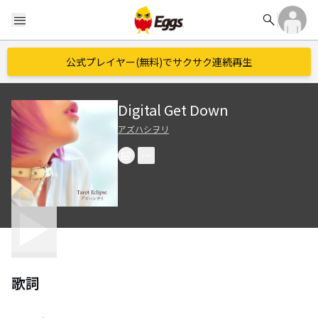
search
menu
公式プレイヤー(無料)でサクサク連続再生
Digital Get Down
アズハシヲリ
歌詞