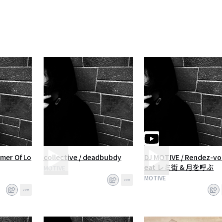
アリックの老舗レーベル19box recordとのコラボで、
を世界配信中。
のダウンロードサイトHTFRのチルアウトチャート3位。
はcalm、藤原ヒロシなどから支持。
める、岐阜県立美術館にて、同館初のDTMによるソロライブを開催。
中
ョンのモンスター裂固とアルバム発売予定
mer Of Lo
collective / deadbubdy
DJ MOTIVE / Rendez-vo
eat レミ街 & 月を呼ぶ
MOTIVE
MOTIVE