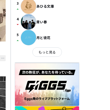
3
あひる文庫
arrow_drop_up
4
青い春
arrow_drop_down
5
月と徒花
arrow_drop_up
もっと見る