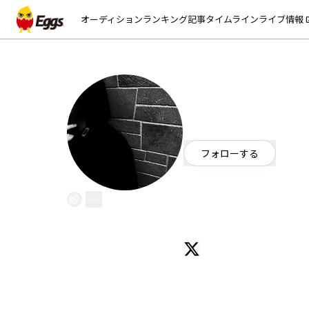
オーディション
ランキング
記事
タイムライン
ライブ情報
open_
MOTIVE
EggsID：
globule
3
フォロワー
フォローする
岐阜県
ダンス・エレクトロ
/
ヒ
OFFICIAL WEBSITE
DJ MOTIVE (deadbundy/momiga
DJ/PROCUCER。
2008年KERO ONE、MOKA O
HIPHOPベストアルバムに選ばれ
12インチアナログ、MIXCD、REM
多数。
HIPHOP,TECHNO,ELECTR
フランスのファッションブロガーGar