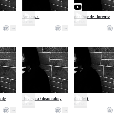
Fantasual
deadbundy - lorentz
MOTIVE
MOTIVE
ubdy
I love you / deadbubdy
Scarlett
MOTIVE
MOTIVE