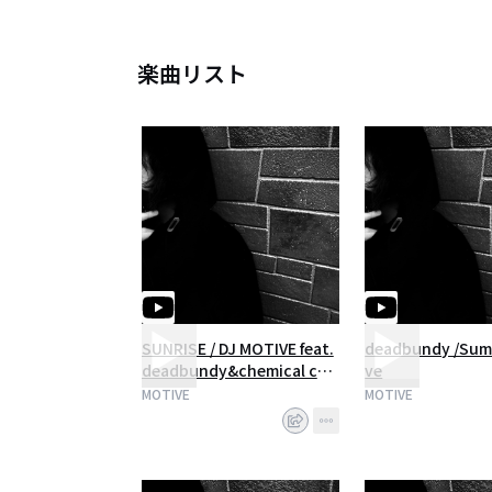
2014年 ハウス、チルアウト、バレ
海外リミキサー勢参加によるep
3rd ep 「seaside」はUK
別名義のユニットdeadbundy
楽曲リスト
2015年日比野克彦氏が館長を務
ベストアルバム「GRAVE」
ニューアルバム『BRAQUE』発売
2019年フリースタイルダンジ
http://djmotive.com
SUNRISE / DJ MOTIVE feat.
deadbundy /Sum
deadbundy&chemical cod
ve
ex
MOTIVE
MOTIVE