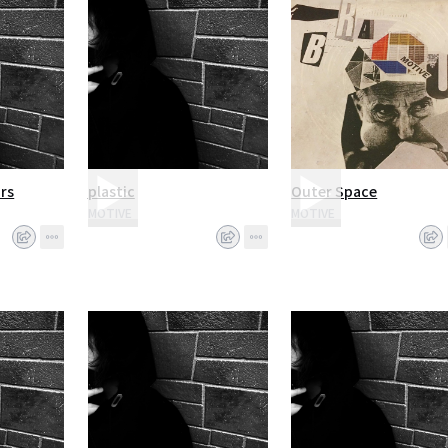
rs
plastic
Outer Space
MOTIVE
MOTIVE