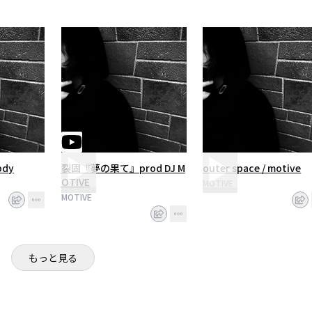
bdy
裂固『夢の果て』prod DJ M
outer space / motive
OTIVE
MOTIVE
MOTIVE
もっと見る