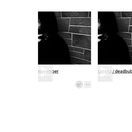
November
Lorenz / deadbu
MOTIVE
MOTIVE