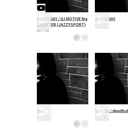
A NEW DAY / DJ MOTIVE fea
A NEW DAY
t.MARTER (JAZZYSPORT)
MOTIVE
MOTIVE
Boil
sunrise / deadb
MOTIVE
MOTIVE