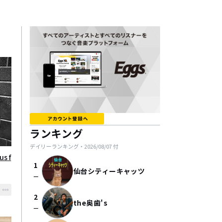
ランキング
デイリーランキング・
2026/08/07
付
us f
1
仙台シティーキャッツ
check_indeterminate_small
2
the奥歯's
check_indeterminate_small