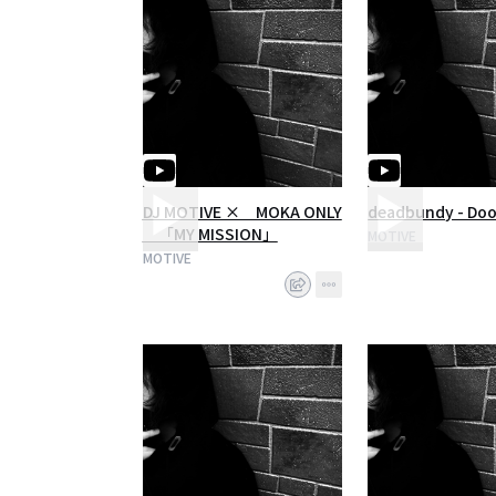
DJ MOTIVE × MOKA ONLY
deadbundy - Doo
「MY MISSION」
MOTIVE
MOTIVE