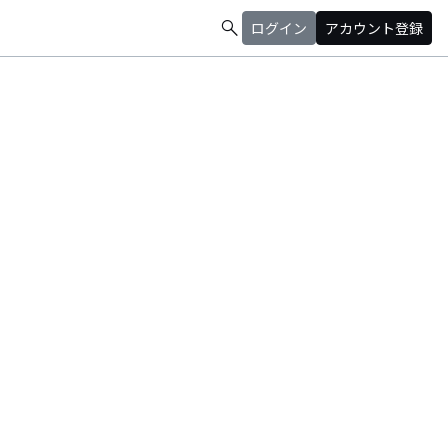
search
ログイン
アカウント登録
。iTUNESのHIPHOPアルバムチャートで最高1位。2008年インディー ズ
aiの 「whales」「senaka」が使用される。