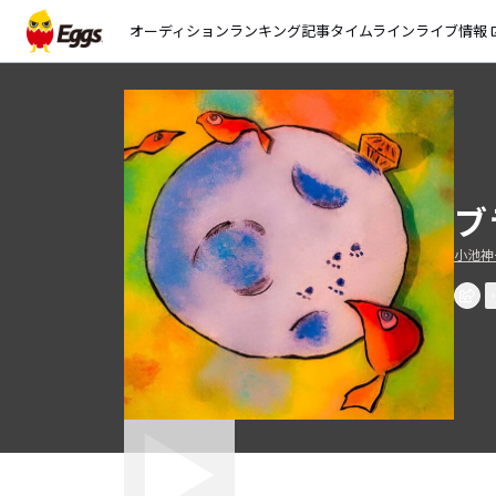
オーディション
ランキング
記事
タイムライン
ライブ情報
open_
ブ
小池神