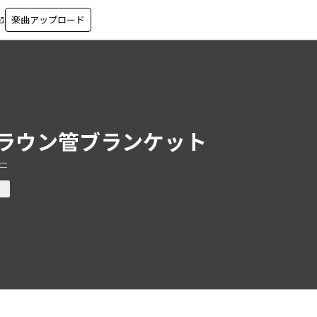
楽曲アップロード
in_new
ラウン管ブランケット
一