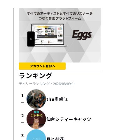
ランキング
デイリーランキング・
2026/08/09
付
1
the奥歯's
check_indeterminate_small
2
仙台シティーキャッツ
check_indeterminate_small
3
月と徒花