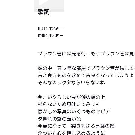
歌詞
作詞：
小池神一
作曲：
小池神一
ブラウン管には光る街　もうブラウン管は見か
頭の中　真っ暗な部屋でブラウン管が映して
古き良きものを求めて古臭くなってしまうよう
そんなガラクタならいらないね

今、いやらしい雲が僕の頭の上　

昇らないため息吐いてみても　

懐かしの写真はいくつものセピア　

夕暮れの空の茜い色

今更になって　突き刺さる言葉の影

浮ついた心を押し込めるように
