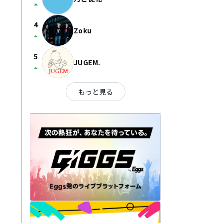
arrow_drop_up
4
Zoku
arrow_drop_up
5
JUGEM.
arrow_drop_up
もっと見る