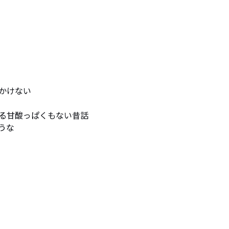
けない

る甘酸っぱくもない昔話　

な
