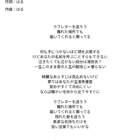
作詞：
はる
作曲：
はる
ラブレターを送ろう

離れた場所でも

届いてくれると願ってる

何も手につかないほど頭を占領する

けどあなたの名前を呼ぶことすらもできない

泣きたくても泣かない自分は演技派？

一生このまま君の人生の脇役じゃ堪らない

綺麗なあらすじは見込めないけど

夢ではあなたが主演男優賞

覚めやすくて冷めにくい

ならば暖かい毛布から出て今すぐに

ラブレターを送ろう

離れた場所でも

届いてくれると願ってる

隠れた愛を送ろう

素直な気持ちだけを

拙い言葉でもいいかな
