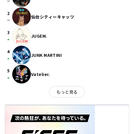
check_indeterminate_small
2
仙台シティーキャッツ
check_indeterminate_small
3
JUGEM.
arrow_drop_up
4
JUNK MARTINI
arrow_drop_up
5
Vatelier.
arrow_drop_up
もっと見る