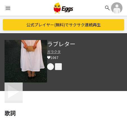
search
menu
公式プレイヤー(無料)でサクサク連続再生
ラブレター
ガラクタ
1067
歌詞