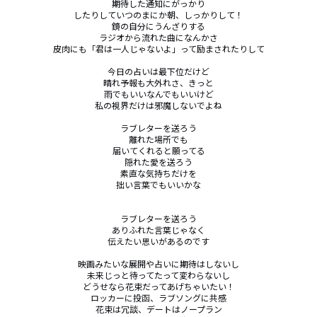
期待した通知にがっかり

したりしていつのまにか朝、しっかりして！

鏡の自分にうんざりする

ラジオから流れた曲になんかさ

皮肉にも「君は一人じゃないよ」って励まされたりして

今日の占いは最下位だけど

晴れ予報も大外れさ、きっと

雨でもいいなんでもいいけど

私の視界だけは邪魔しないでよね

ラブレターを送ろう

離れた場所でも

届いてくれると願ってる

隠れた愛を送ろう

素直な気持ちだけを

拙い言葉でもいいかな

ラブレターを送ろう

ありふれた言葉じゃなく

伝えたい思いがあるのです

映画みたいな展開や占いに期待はしないし

未来じっと待ってたって変わらないし

どうせなら花束だってあげちゃいたい！

ロッカーに投函、ラブソングに共感

花束は冗談、デートはノープラン
