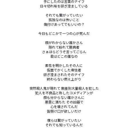
手にしたのは言葉のナイフ

日々切れ味を研ぎ澄ましている

それでも繋がっていたい

孤独なのは怖いこと

傷付けあってでもいいの？

今日もどこかで一つの心が死んだ

顔がわからない誰かさん

隠れて紛れて臆病者

さぁほらどうぞ言ってごらん

君はどこの誰なの

素性を明かしたその人に

仮面でかくした卑怯者

研ぎ澄まされたそのナイフ

終わらない燃え上がり

突然殺人鬼が現れて 無差別大量殺人を犯した

犯人を不良品と称したコメディアンが

顔も分からない誰かさんに

悪意に満ちた その凶器で

心を壊されてんだ

皆捌け口が欲しいだけ

僕らは繋がっていたい

それでも知っているんだ
