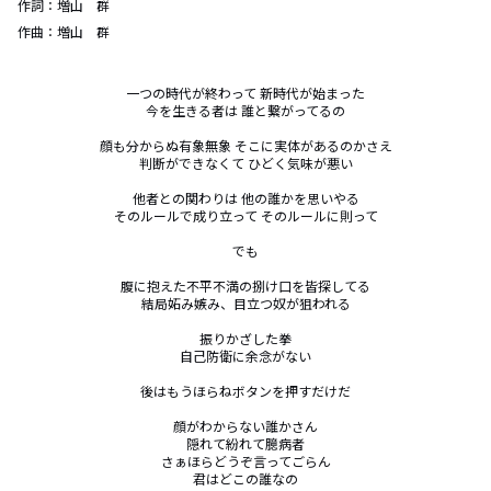
作詞：
増山 群
作曲：
増山 群
一つの時代が終わって 新時代が始まった

今を生きる者は 誰と繋がってるの

顔も分からぬ有象無象 そこに実体があるのかさえ

判断ができなくて ひどく気味が悪い

他者との関わりは 他の誰かを思いやる

そのルールで成り立って そのルールに則って

でも

腹に抱えた不平不満の捌け口を皆探してる

結局妬み嫉み、目立つ奴が狙われる

振りかざした拳

自己防衛に余念がない

後はもうほらねボタンを押すだけだ

顔がわからない誰かさん

隠れて紛れて臆病者

さぁほらどうぞ言ってごらん

君はどこの誰なの
