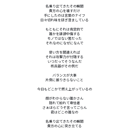
名乗り出てきたその瞬間

貴方の心を壊すだけ

手にしたのは言葉のナイフ

日々切れ味を研ぎ澄ましている

もともにそれは肯定的で

誰かを誹謗中傷する

モノではない筈だった

それなのになぜになんで

使い方を間違えれば

それは攻撃力が付随する

いつだってそうなんだ

核兵器がその例だ

バランスが大事

片側に振りきらないこと

今日もどこかで燃え上がっているの

顔がわからない誰かさん

隠れて紛れて卑怯者

さぁほらどうぞ言ってごらん

君はどこの誰なの

名乗り出てきたその瞬間

貴方の心に突き立てる
