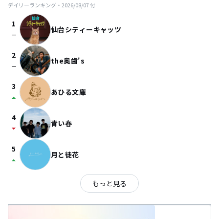
デイリーランキング・
2026/08/07
付
1
仙台シティーキャッツ
check_indeterminate_small
2
the奥歯's
check_indeterminate_small
3
あひる文庫
arrow_drop_up
4
青い春
arrow_drop_down
5
月と徒花
arrow_drop_up
もっと見る