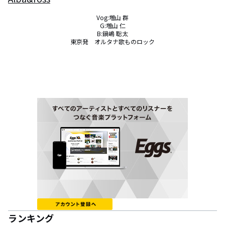
Vog:増山 群

G:増山 仁

B:鍋嶋 聡太

東京発　オルタナ歌ものロック
ランキング