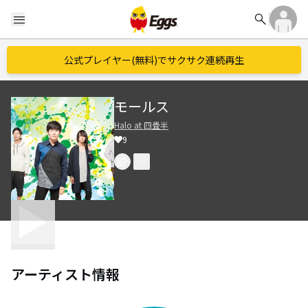
search
menu
公式プレイヤー(無料)でサクサク連続再生
モールス
Halo at 四畳半
9
アーティスト情報