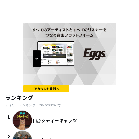
ランキング
デイリーランキング・
2026/08/07
付
1
仙台シティーキャッツ
check_indeterminate_small
2