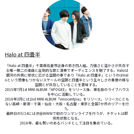
Halo at 四畳半
「Halo at 四畳半」千葉県佐倉市出身の若き四人組。力強さと温かさが共存す
る唯一無二の楽曲と圧倒的な歌と演奏でオーディエンスを魅了する。Haloは
銀河の外側に球状に広がる空間の事であり「Halo at 四畳半」というのはHal
oという想像もつかないスケールの空間と四畳半という生々しさの象徴の様な
空間とが共存していることを意味する。

2015年7月1st MINI ALBUM「APOGEE」をリリース後、東名阪のライブハウス
を中心に活動している。

2016年3月には2nd MINI ALBUM「innocentpia」をリリース。リリースにとも
ない高崎・新潟・千葉・仙台・大阪・名古屋・東京と全国7か所のツアーを行
う。

最終日の5/14には渋谷WWWで初のワンマンライブを行うが、チケットは即
完売状態となる。

2016年、最も勢いのあるバンドとして注目を集めている。