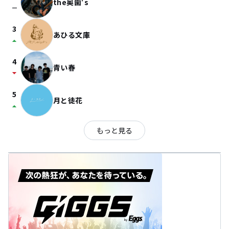
the奥歯's
check_indeterminate_small
3
あひる文庫
arrow_drop_up
4
青い春
arrow_drop_down
5
月と徒花
arrow_drop_up
もっと見る