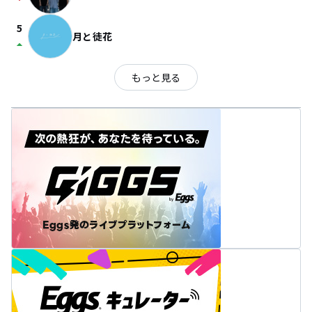
arrow_drop_down
5
月と徒花
arrow_drop_up
もっと見る