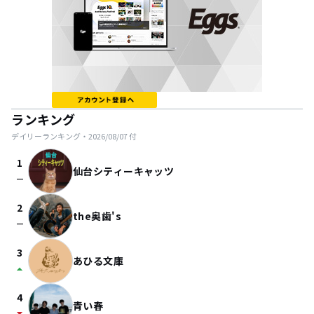
ランキング
デイリーランキング・
2026/08/07
付
1
仙台シティーキャッツ
check_indeterminate_small
2
the奥歯's
check_indeterminate_small
3
あひる文庫
arrow_drop_up
4
青い春