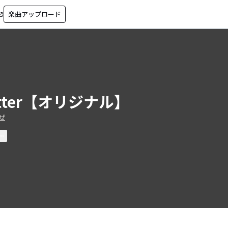
楽曲アップロード
in_new
itter【オリジナル】
ぜ