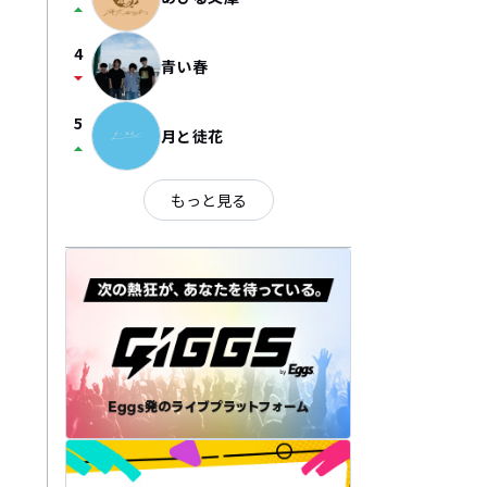
arrow_drop_up
4
青い春
arrow_drop_down
5
月と徒花
arrow_drop_up
もっと見る