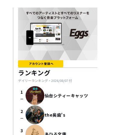
ランキング
デイリーランキング・
2026/08/07
付
1
仙台シティーキャッツ
check_indeterminate_small
2
the奥歯's
check_indeterminate_small
3
あひる文庫