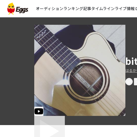
オーディション
ランキング
記事
タイムライン
ライブ情報
open_
b
はるか