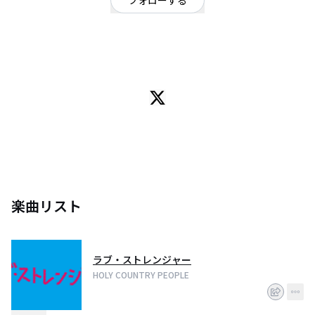
フォローする
東京都
ロック
/
オルタナティブ
HOLY COUNTRY PEOPLEです。
vo./gt. 慎
gt. mao
ba. 秋山
dr. そーし
楽曲リスト
ラブ・ストレンジャー
HOLY COUNTRY PEOPLE