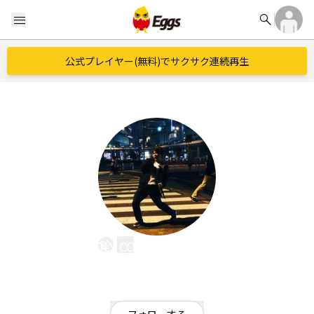
search
menu
公式プレイヤー(無料)でサクサク連続再生
HOLY COUNTRY PEOPLE
EggsID：
hcp_whatever
56
フォロワー