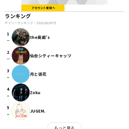
ランキング
デイリーランキング・
2026/08/09
付
1
the奥歯's
check_indeterminate_small
2
仙台シティーキャッツ
check_indeterminate_small
3
月と徒花
arrow_drop_up
4
Zoku
arrow_drop_up
5
JUGEM.
arrow_drop_up
もっと見る