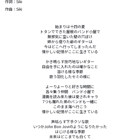
作詞：
Siki
作曲：
Siki
始まりは十四の夏

トタンでできた屋根のバンド小屋で

無邪気に空いた壁の穴ぼけ

姉から借りた爺のギターは

今はどこへ行ってしまったんだ

懐かしい記憶がここに生きている

かき鳴らす技巧地ないギター

自由を手に入れたのは確かなこと

溶ける様な季節

歌う羽化したセミの様に

よーりよーりと好きな時間に

各々集う仲間　バンド小屋で

漫画を読み来た彼は愛されキャラ

7つも離れた弟のバンドも一緒に

このまま海へ行こう

懐かしい記憶がここに生きている

声枯らす下手クソな歌

いつかJohn Bon Joviのようになりたかった

はじける様な季節

未来はどこまでも白くて
