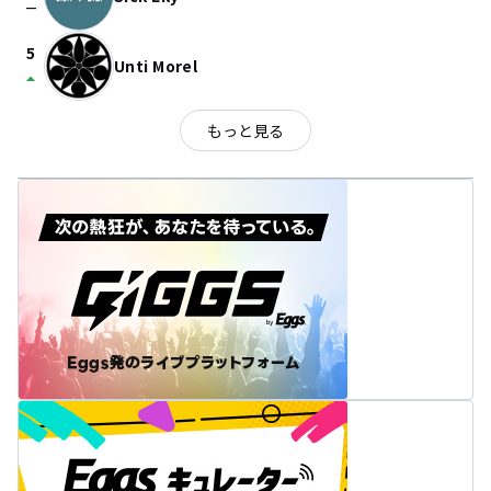
check_indeterminate_small
5
Unti Morel
arrow_drop_up
もっと見る