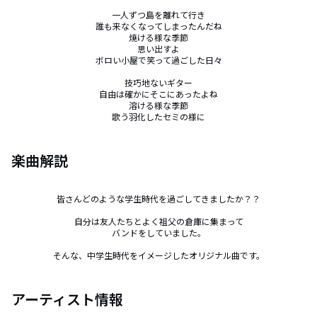
一人ずつ島を離れて行き

誰も来なくなってしまったんだね

焼ける様な季節

思い出すよ

ボロい小屋で笑って過ごした日々

技巧地ないギター

自由は確かにそこにあったよね

溶ける様な季節

歌う羽化したセミの様に
楽曲解説
皆さんどのような学生時代を過ごしてきましたか？？

自分は友人たちとよく祖父の倉庫に集まって

バンドをしていました。

そんな、中学生時代をイメージしたオリジナル曲です。
アーティスト情報