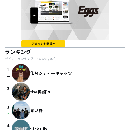
ランキング
デイリーランキング・
2026/08/06
付
1
仙台シティーキャッツ
check_indeterminate_small
2
the奥歯's
check_indeterminate_small
3
青い春
arrow_drop_up
4
Sick Lily