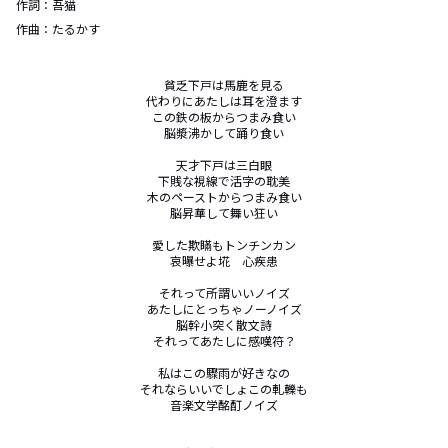
作詞：
吾猫
作曲：
たるかす
貧乏下戸は馬鹿を見る

代わりにあたしは耳を澄ます

この鉄の板からつまみ食い

脳漿沸かして踊り食い

天才下戸は三白眼

下賎な視線で活字の耽美

木のペーストからつまみ食い

脳昇華して舞い狂い

愛した欺瞞もトンチンカン

哀曝せよ埖　心疾患

それって所謂いいノイズ

あたしにとっちゃノーノイズ

脳幹小突く散文詩

それってあたしに感嘆符？

私はこの驟雨が好きなの

それならいいでしょこの軋轢も

音楽文学酩酊ノイズ
