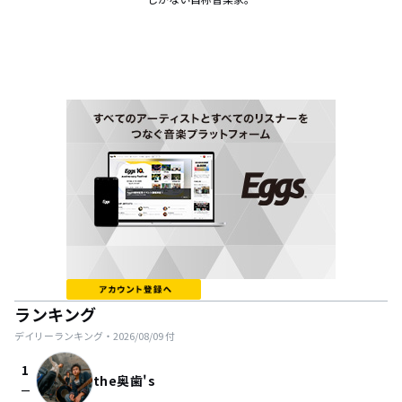
ランキング
デイリーランキング・
2026/08/09
付
1
the奥歯's
check_indeterminate_small