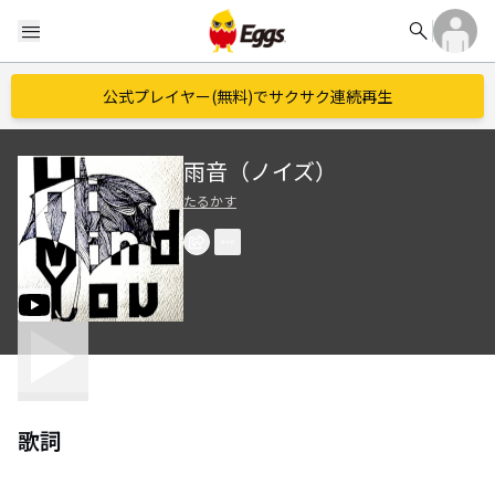
search
menu
公式プレイヤー(無料)でサクサク連続再生
雨音（ノイズ）
たるかす
歌詞