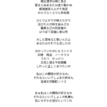
頻出漢字は稀に見る

留まらぬあなたは逸り動かぬ

都度面変えよが千鳥足

のらりらくらりら若気顔

ひとりよがりの映えたがり

浴びた火の粉を省みざる

着飾る己の阿呆面の

はりぼて足蹴に愛は笊

大した意味など無いんだよ

あなたはそれでも恋したの

分かっていたのにもうハイズ

卯建　喀血　ノーチラス

うだつ　かっけつ　

王冠と寝る午前御膳

しれっと正しくありたいの

私はこの驟雨が好きなの。

それならいいでしょ未だ終末も

音楽文学酩酊ノイズ

あぁ私はこの驟雨が好きなの

それならいいでしょこの軋轢も

気にせずかき混ぜといてくれ
