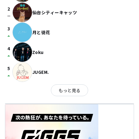
2
仙台シティーキャッツ
check_indeterminate_small
3
月と徒花
arrow_drop_up
4
Zoku
arrow_drop_up
5
JUGEM.
arrow_drop_up
もっと見る