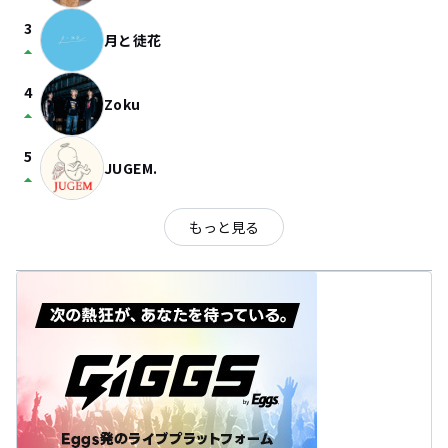
3
月と徒花
arrow_drop_up
4
Zoku
arrow_drop_up
5
JUGEM.
arrow_drop_up
もっと見る