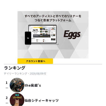
ランキング
デイリーランキング・
2026/08/09
付
1
the奥歯's
check_indeterminate_small
2
仙台シティーキャッツ
check_indeterminate_small