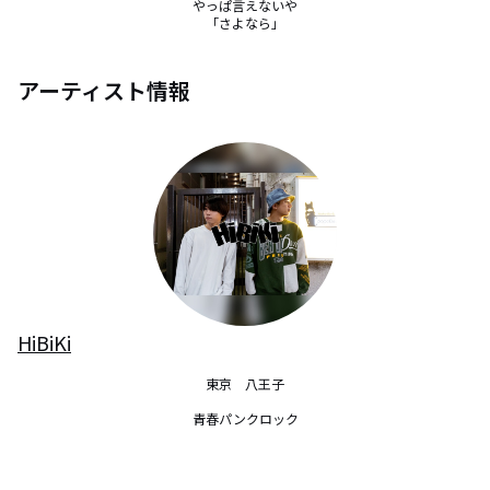
やっぱ言えないや

「さよなら」
アーティスト情報
HiBiKi
東京　八王子

青春パンクロック