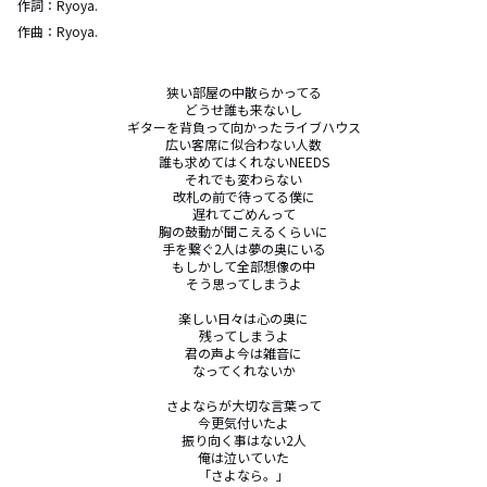
作詞：
Ryoya.
作曲：
Ryoya.
狭い部屋の中散らかってる

どうせ誰も来ないし

ギターを背負って向かったライブハウス

広い客席に似合わない人数

誰も求めてはくれないNEEDS

それでも変わらない

改札の前で待ってる僕に

遅れてごめんって

胸の鼓動が聞こえるくらいに

手を繋ぐ2人は夢の奥にいる

もしかして全部想像の中

そう思ってしまうよ

楽しい日々は心の奥に

残ってしまうよ

君の声よ今は雑音に

なってくれないか

さよならが大切な言葉って

今更気付いたよ

振り向く事はない2人

俺は泣いていた

「さよなら。」
