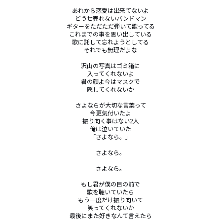
あれから恋愛は出来てないよ

どうせ売れないバンドマン

ギターをただただ弾いて歌ってる

これまでの事を思い出している

歌に託して忘れようとしてる

それでも無理だよな

沢山の写真はゴミ箱に

入ってくれないよ

君の顔よ今はマスクで

隠してくれないか

さよならが大切な言葉って

今更気付いたよ

振り向く事はない2人

俺は泣いていた

「さよなら。」

さよなら。

さよなら。

もし君が僕の目の前で

歌を聴いていたら

もう一度だけ振り向いて

笑ってくれないか

最後にまた好きなんて言えたら
