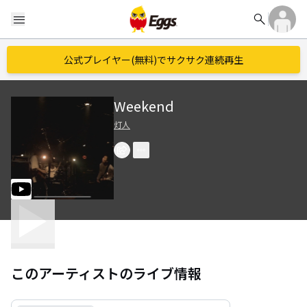
search
menu
公式プレイヤー(無料)でサクサク連続再生
Weekend
灯人
このアーティストのライブ情報