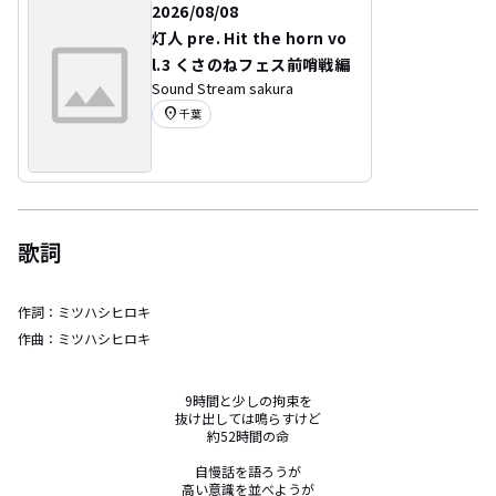
2026/08/08
灯人 pre. Hit the horn vo
l.3 くさのねフェス前哨戦編
Sound Stream sakura
location_on
千葉
歌詞
作詞：
ミツハシヒロキ
作曲：
ミツハシヒロキ
9時間と少しの拘束を

抜け出しては鳴らすけど

約52時間の命

自慢話を語ろうが

高い意識を並べようが
