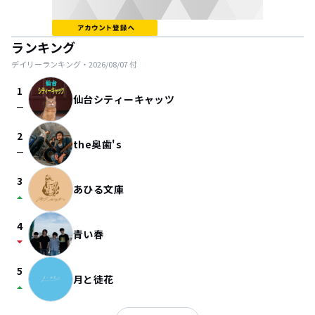
ランキング
デイリーランキング・
2026/08/07
付
1
仙台シティーキャッツ
check_indeterminate_small
2
the奥歯's
check_indeterminate_small
3
あひる文庫
arrow_drop_up
4
青い春
arrow_drop_down
5
月と徒花
arrow_drop_up