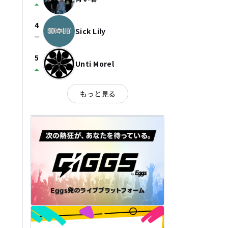
arrow_drop_up
4
Sick Lily
check_indeterminate_small
5
Unti Morel
arrow_drop_up
もっと見る