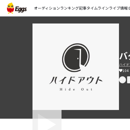
オーディション
ランキング
記事
タイムライン
ライブ情報
open_
バ
ハイドアウ
104