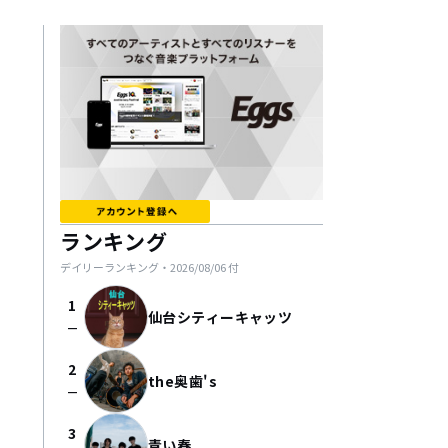
ランキング
デイリーランキング・
2026/08/06
付
1
仙台シティーキャッツ
check_indeterminate_small
2
the奥歯's
check_indeterminate_small
3
青い春