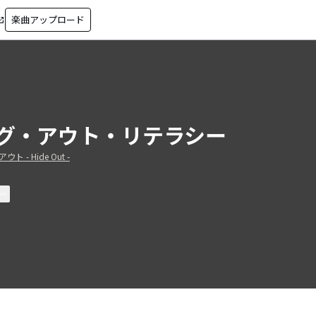
楽曲アップロード
in_new
グ・アウト・リテラシー
ト - Hide Out -