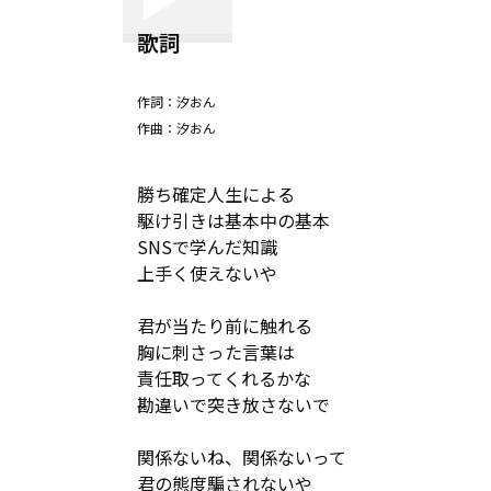
歌詞
作詞：
汐おん
作曲：
汐おん
勝ち確定人生による

駆け引きは基本中の基本

SNSで学んだ知識

上手く使えないや

君が当たり前に触れる

胸に刺さった言葉は

責任取ってくれるかな

勘違いで突き放さないで

関係ないね、関係ないって

君の態度騙されないや
