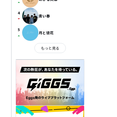
arrow_drop_up
4
青い春
arrow_drop_down
5
月と徒花
arrow_drop_up
もっと見る