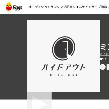
オーディション
ランキング
記事
タイムライン
ライブ情報
open_
ミ
ハイドアウ
89