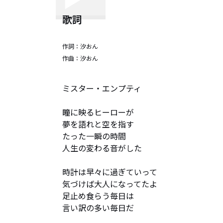
歌詞
作詞：
汐おん
作曲：
汐おん
ミスター・エンプティ

瞳に映るヒーローが

夢を語れと空を指す

たった一瞬の時間

人生の変わる音がした

時計は早々に過ぎていって

気づけば大人になってたよ

足止め食らう毎日は

言い訳の多い毎日だ
