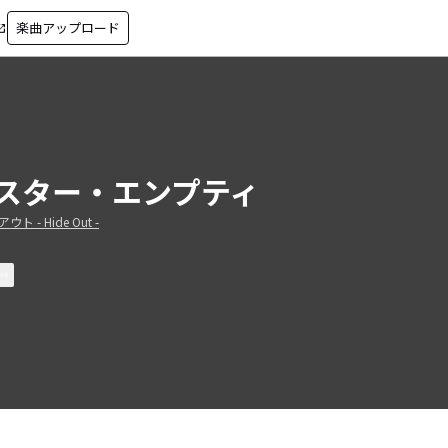
楽曲アップロード
in_new
スター・エンプティ
ト - Hide Out -