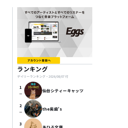
ランキング
デイリーランキング・
2026/08/07
付
1
仙台シティーキャッツ
check_indeterminate_small
2
the奥歯's
check_indeterminate_small
3
あひる文庫