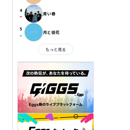
4
青い春
arrow_drop_down
5
月と徒花
arrow_drop_up
もっと見る