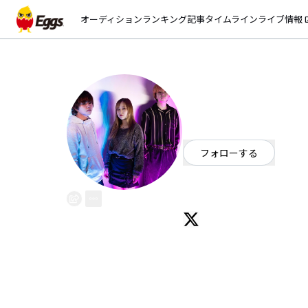
オーディション
ランキング
記事
タイムライン
ライブ情報
open_
High Heeler
EggsID：
highheeler
37
フォロワー
フォローする
兵庫県
ポップ
/
ロック
関西中心に活動しているオリジナ