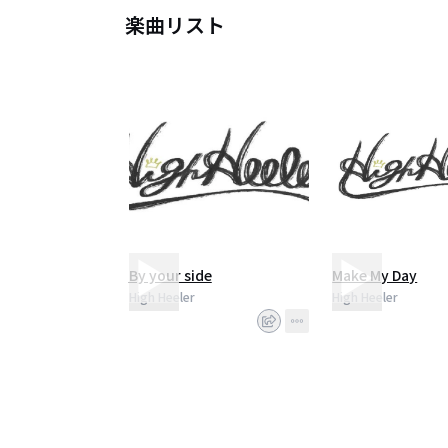
楽曲リスト
By your side
Make My Day
High Heeler
High Heeler