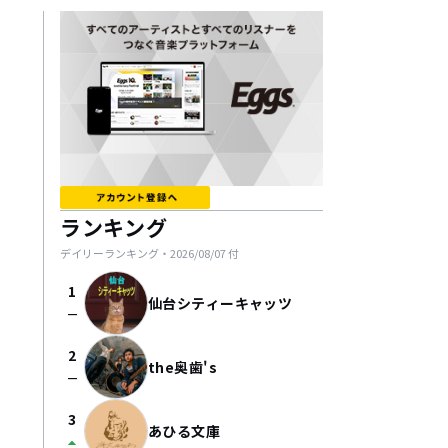
ランキング
デイリーランキング・
2026/08/07
付
1
仙台シティーキャッツ
check_indeterminate_small
2
the奥歯's
check_indeterminate_small
3
あひる文庫
arrow_drop_up