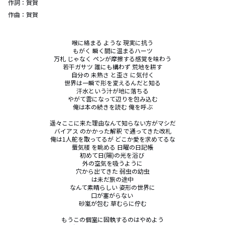
作詞：
賀賀
作曲：
賀賀
喉に絡まる ような 現実に抗う

もがく 瞬く間に温まるハーツ

万札 じゃなく ペンが摩擦する感覚を味わう

若干ガサツ 誰にも構わず 荒地を耕す

自分の 未熟さ と歪さ に気付く

世界は一瞬で形を変えるんだと知る

汗水という汁が地に落ちる

やがて雲になって辺りを包み込む

俺は本の続きを読む 俺を呼ぶ

遥々ここに来た理由なんて知らない方がマシだ

バイアス のかかった解釈 で通ってきた改札

俺は1人舵を取ってるが どこか愛を求めてるな

蜃気楼 を眺める 日曜の日記帳

初めて日(陽)の光を浴び 

外の空気を吸うように

穴から出てきた 弱虫の幼虫

は未だ旅の途中

なんて素晴らしい 姿形の世界に

口が塞がらない 

砂嵐が包む 草むらに佇む

もうこの個室に固執するのはやめよう
