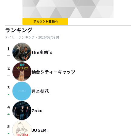
ランキング
デイリーランキング・
2026/08/09
付
1
the奥歯's
check_indeterminate_small
2
仙台シティーキャッツ
check_indeterminate_small
3
月と徒花
arrow_drop_up
4
Zoku
arrow_drop_up
5
JUGEM.
arrow_drop_up