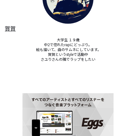
賀賀
大学生 １９歳

中2で惚れたrapにどっぷり。

 絵も描いて、曲のサムネにしています。

賀賀というstyleで活動中

さユりさんの隣でラップをしたい