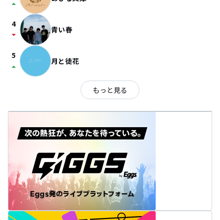
arrow_drop_up
4
青い春
arrow_drop_down
5
月と徒花
arrow_drop_up
もっと見る