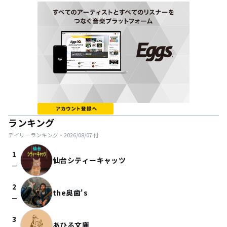
ランキング
デイリーランキング・
2026/08/07
付
1
仙台シティーキャッツ
check_indeterminate_small
2
the奥歯's
check_indeterminate_small
3
あひる文庫