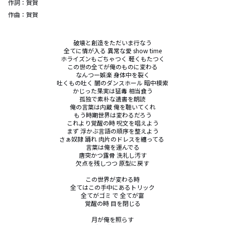
作詞：
賀賀
作曲：
賀賀
破壊と創造をただいま行なう

全てに情が入る 異常な愛 show time

ホライズンもごちゃつく 軽くもたつく

この世の全てが俺のものに変わる

なんつー娯楽 身体中を裂く

吐くもの吐く 闇のダンスホール 暗中模索

かじった果実は猛毒 相当食う

孤独で素朴な遺書を朗読

俺の言葉は内蔵 俺を聴いてくれ

もう時期世界は変わるだろう

これより覚醒の時 呪文を唱えよう

まず 浮かぶ言語の順序を整えよう

さぁ奴隷 踊れ 肉片のドレスを纏ってる 

言葉は俺を運んでる

唐突かつ露骨 洗礼し汚す

欠点を残しつつ 原型に戻す

この世界が変わる時

全てはこの手中にあるトリック

全てがゴミ で 全てが富

覚醒の時 目を閉じる

月が俺を照らす
