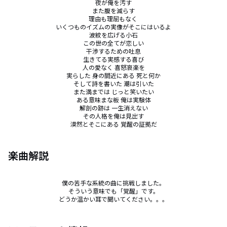
夜が俺を汚す

また腹を減らす

理由も理屈もなく 

いくつものイズムの実像がそこにはいるよ

波紋を広げる小石

この世の全てが恋しい

干渉するための吐息

生きてる実感する喜び

人の愛なく 喜怒哀楽を

実らした 身の間近にある 死と何か

そして詩を書いた 潮は引いた

また満までは じっと笑いたい

ある意味まな板 俺は実験体

解剖の跡は 一生消えない

その人格を俺は見出す

漠然とそこにある 覚醒の証拠だ
楽曲解説
僕の苦手な系統の曲に挑戦しました。

そういう意味でも「覚醒」です。

どうか温かい耳で聞いてください。。。