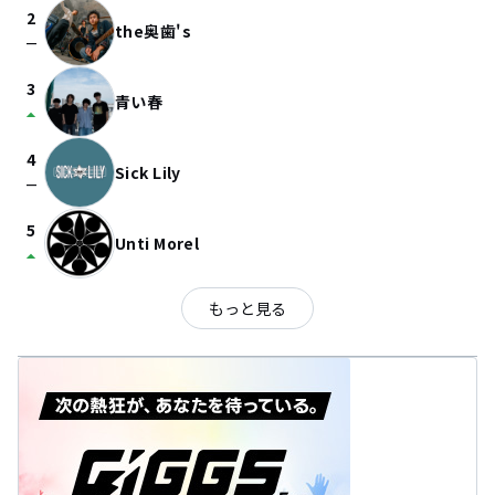
2
the奥歯's
check_indeterminate_small
3
青い春
arrow_drop_up
4
Sick Lily
check_indeterminate_small
5
Unti Morel
arrow_drop_up
もっと見る