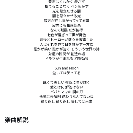
善悪はともかく 殺さず

捨てることなく ペン転がす

光を際立たせる闇

闇を際立たせる光

双方が押しあがってって昇華

皮肉にも相乗効果

なんて残酷 だが納得

七色が混ざって黒が発色

悪役とヒーローが数々を披露した

人はそれを見て目を輝かす一方だ

誰かが笑い 誰かが泣く そういう世界の詩

対極の隙間が 創造の場

ドラマが生まれる 相乗効果

Sun and Moon

泣いては笑ってる

醜くて美しい 夜空に星が輝く

愛とは何 解答はない

パパとママの 間の形

永遠に未解明 終わりなんてないね

繰り返し 繰り返し 壊しては再生
楽曲解説