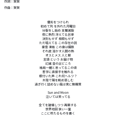
作詞：
賀賀
作曲：
賀賀
優劣をつけられ

初めて列 を外れた月曜日

分裂をし始め 支離滅裂

夜に熱烈 冴えてる呂律

決別もせず 相殺もせず

ただ唱えてる この存在の説

豪雪 凍結 この身は鋼鉄

それ故 溶かす人間の熱

オスとメス 人と獣

言語 という お届け物

幻滅 音の出どころ

結局一緒と思ってるこの頃

哲学に直接手を触れる

根付いた声 これ何ヘルツ？

木陰で陽を眺め慈しむ

過ぎ行く詰めない風は実に無機質

Sun and Moon

泣いては笑ってる

全てを破壊しつつ 再築する 

世界地図 狭い一室

ここに核たるものを書く
