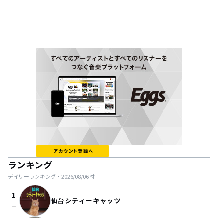
ランキング
デイリーランキング・
2026/08/06
付
1
仙台シティーキャッツ
check_indeterminate_small