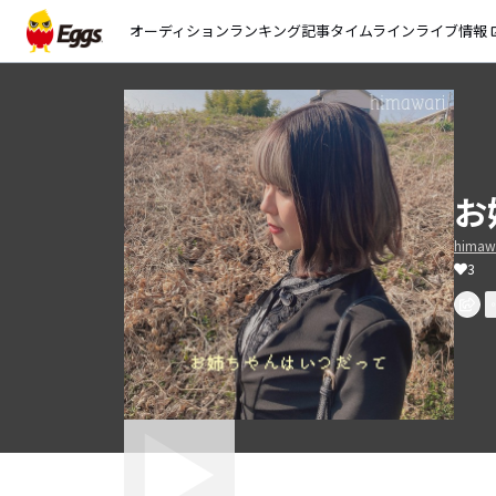
オーディション
ランキング
記事
タイムライン
ライブ情報
open_
お
himaw
3