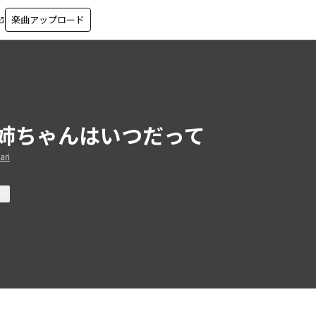
楽曲アップロード
in_new
姉ちゃんはいつだって
ari