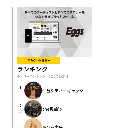
ランキング
デイリーランキング・
2026/08/07
付
1
仙台シティーキャッツ
check_indeterminate_small
2
the奥歯's
check_indeterminate_small
3
あひる文庫