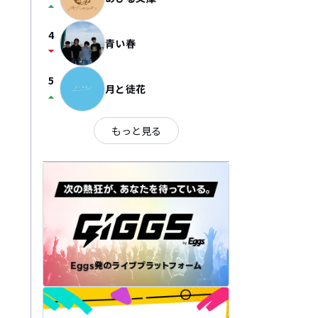
arrow_drop_up
4
青い春
arrow_drop_down
5
月と徒花
arrow_drop_up
もっと見る