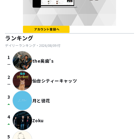
ランキング
デイリーランキング・
2026/08/09
付
1
the奥歯's
check_indeterminate_small
2
仙台シティーキャッツ
check_indeterminate_small
3
月と徒花
arrow_drop_up
4
Zoku
arrow_drop_up
5