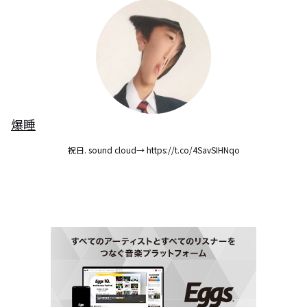
爆睡
祝日. sound cloud→ https://t.co/4SavSIHNqo