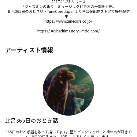
2017.11.23 リリース

「ジャスミンの香り」ミュージックビデオの一部を公開。

比呂365日のおとぎ話・TuneCore Japanより各音楽配信ストアで好評配信
中！

https://www.tunecore.co.jp/

https://365bedtimestory.jimdo.com/
アーティスト情報
比呂365日のおとぎ話
365日のおとぎ話を歌って描いてます。星とピンクシュガーとdisneyが好きで
す。8月22日生まれ。AB型。よろしくお願いします。