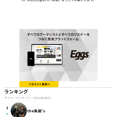
ランキング
デイリーランキング・
2026/08/08
付
1
the奥歯's
arrow_drop_up