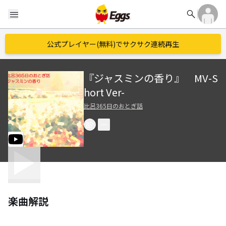
search
menu
公式プレイヤー(無料)でサクサク連続再生
『ジャスミンの香り』 MV-S
hort Ver-
比呂365日のおとぎ話
楽曲解説