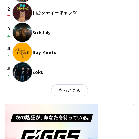
2
仙台シティーキャッツ
arrow_drop_down
3
Sick Lily
arrow_drop_up
4
Boy Meets
arrow_drop_up
5
Zoku
arrow_drop_up
もっと見る