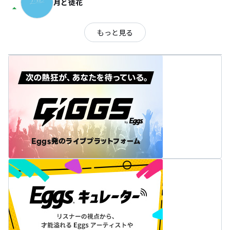
月と徒花
arrow_drop_up
もっと見る