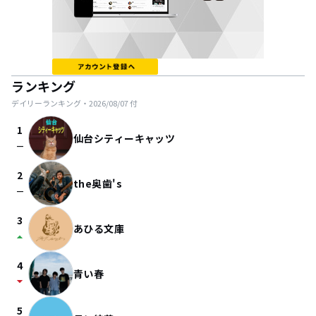
ランキング
デイリーランキング・
2026/08/07
付
1
仙台シティーキャッツ
check_indeterminate_small
2
the奥歯's
check_indeterminate_small
3
あひる文庫
arrow_drop_up
4
青い春
arrow_drop_down
5