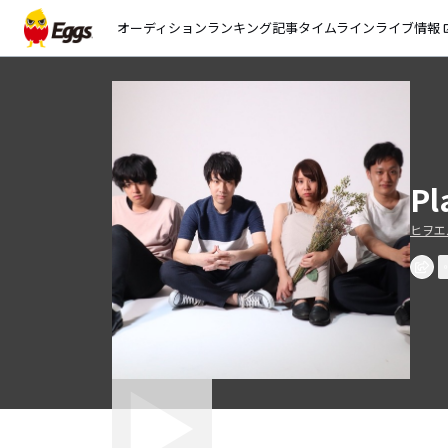
オーディション
ランキング
記事
タイムライン
ライブ情報
open_
Pl
ヒヲエ