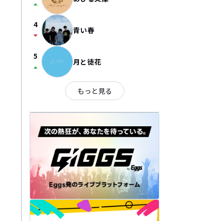
arrow_drop_up
4
青い春
arrow_drop_down
5
月と徒花
arrow_drop_up
もっと見る