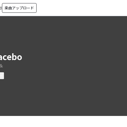
楽曲アップロード
in_new
acebo
ル