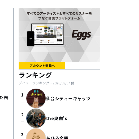
ランキング
デイリーランキング・
2026/08/07
付
1
を巻
仙台シティーキャッツ
check_indeterminate_small
2
the奥歯's
check_indeterminate_small
3
あひる文庫