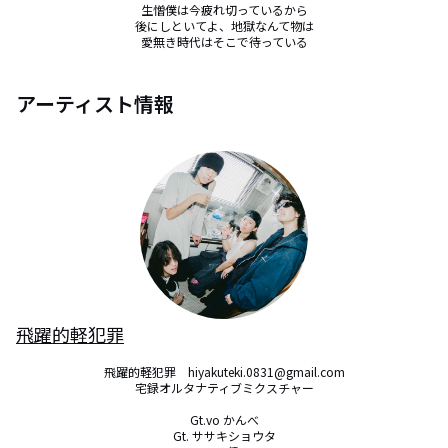
生憎僕は今疲れ切っているから

後にしといてよ、地獄なんて物は

愛無き時代はそこで待っている
アーティスト情報
飛躍的軽犯罪
飛躍的軽犯罪　hiyakuteki.0831@gmail.com

宅録オルタナティブミクスチャー

Gt.vo かんべ

Gt. ササキショウタ
