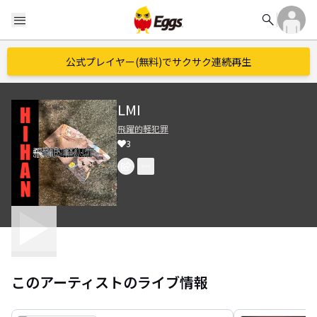
search
menu
公式プレイヤー(無料)でサクサク連続再生
LMI
飛躍的軽犯罪
3
このアーティストのライブ情報