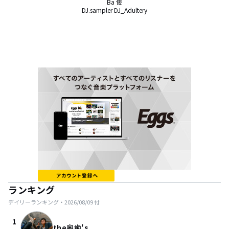
Ba 倭

DJ.sampler DJ_Adultery
ランキング
デイリーランキング・
2026/08/09
付
1
the奥歯's