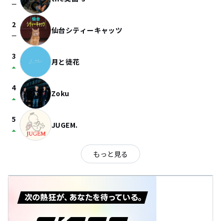
check_indeterminate_small
2
仙台シティーキャッツ
check_indeterminate_small
3
月と徒花
arrow_drop_up
4
Zoku
arrow_drop_up
5
JUGEM.
arrow_drop_up
もっと見る