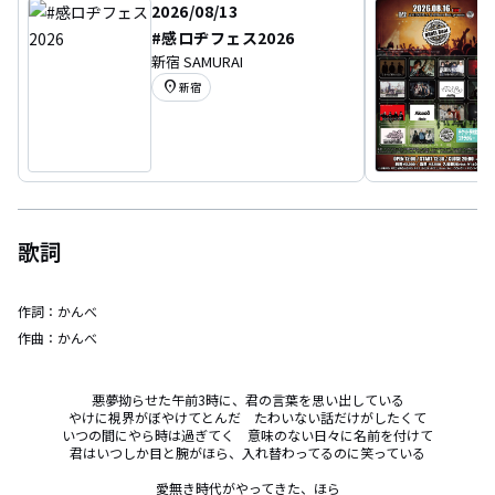
2026/08/13
#感ロヂフェス2026
新宿 SAMURAI
location_on
新宿
歌詞
作詞：
かんべ
作曲：
かんべ
悪夢拗らせた午前3時に、君の言葉を思い出している

やけに視界がぼやけてとんだ　たわいない話だけがしたくて

いつの間にやら時は過ぎてく　意味のない日々に名前を付けて

君はいつしか目と腕がほら、入れ替わってるのに笑っている

愛無き時代がやってきた、ほら
