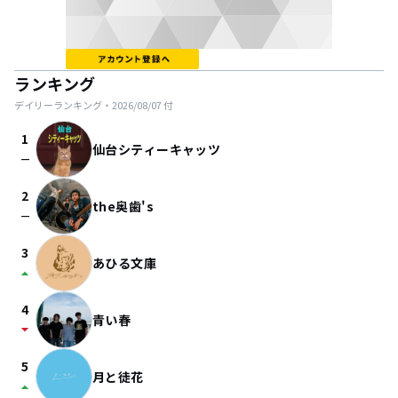
ランキング
デイリーランキング・
2026/08/07
付
1
仙台シティーキャッツ
check_indeterminate_small
2
the奥歯's
check_indeterminate_small
3
あひる文庫
arrow_drop_up
4
青い春
arrow_drop_down
5
月と徒花
arrow_drop_up