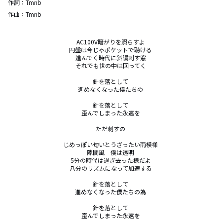
作詞：
Tmnb
作曲：
Tmnb
AC100V暗がりを照らすよ

円盤は今じゃポケットで聴ける

進んでく時代に斜陽刺す窓

それでも世の中は回ってく

針を落として

進めなくなった僕たちの

針を落として

歪んでしまった永遠を

ただ刺すの

じめっぽい匂いとうざったい雨模様

隙間風　僕は透明

5分の時代は過ぎ去った様だよ

八分のリズムになって加速する

針を落として

進めなくなった僕たちの為

針を落として

歪んでしまった永遠を
