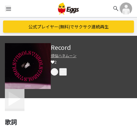
search
menu
公式プレイヤー(無料)でサクサク連続再生
Record
煩悩ハネムーン
2
歌詞