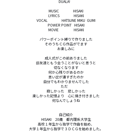
DUALA!　

MUSIC                HISAKI

LYRICS                HISAKI

VOCAL                HATSUNE MIKU  GUMI

POWER POINT   HISAKI

MOVIE                 HISAKI

パワーポイント縛りで作りました

そのうちＣＧ作品がでます

お楽しみに

成人式がこの前ありました

旧友達ともう会うことがないと思うと

切なくなります

何か心残りがあるのか

思い出が濃すぎたのか

自分でもわかりませんでした

ただ　

寂しかった　悲しかった

楽しかった記憶より　心に焼き付きました

何なんでしょうね

自己紹介

HISAKI　20歳　都内理系大学生

高校１年生から独学で作曲を始め、

大学１年生から独学で３ＤＣＧを始めました。
