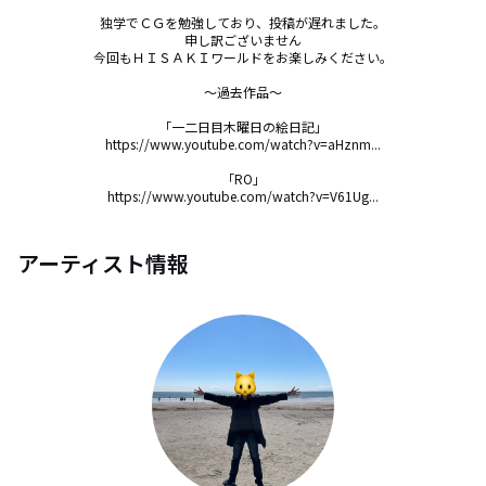
独学でＣＧを勉強しており、投稿が遅れました。

申し訳ございません

今回もＨＩＳＡＫＩワールドをお楽しみください。

～過去作品～

「一二日目木曜日の絵日記」

https://www.youtube.com/watch?v=aHznm...

「RO」

https://www.youtube.com/watch?v=V61Ug...
アーティスト情報