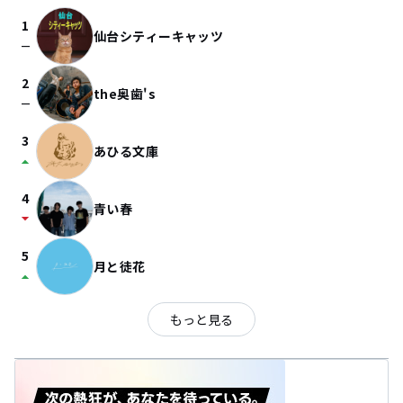
1
仙台シティーキャッツ
check_indeterminate_small
2
the奥歯's
check_indeterminate_small
3
あひる文庫
arrow_drop_up
4
青い春
arrow_drop_down
5
月と徒花
arrow_drop_up
もっと見る