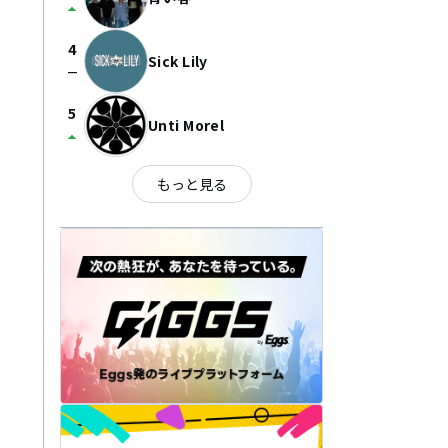
arrow_drop_up
4
Sick Lily
check_indeterminate_small
5
Unti Morel
arrow_drop_up
もっと見る