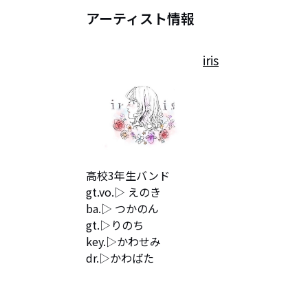
アーティスト情報
iris
高校3年生バンド

gt.vo.▷ えのき

ba.▷ つかのん

gt.▷りのち

key.▷かわせみ

dr.▷かわばた