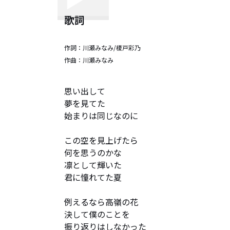
歌詞
作詞：
川瀬みなみ/榎戸彩乃
作曲：
川瀬みなみ
思い出して

夢を見てた

始まりは同じなのに

この空を見上げたら

何を思うのかな

凛として輝いた

君に憧れてた夏

例えるなら高嶺の花

決して僕のことを

振り返りはしなかった
