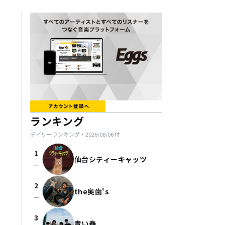
ランキング
デイリーランキング・
2026/08/06
付
1
仙台シティーキャッツ
check_indeterminate_small
2
the奥歯's
check_indeterminate_small
3
青い春