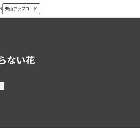
楽曲アップロード
in_new
らない花