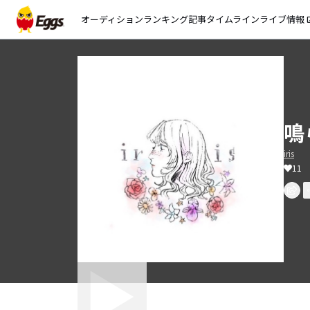
オーディション
ランキング
記事
タイムライン
ライブ情報
open_
鳴
iris
11