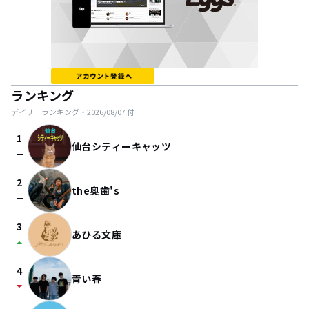
ランキング
デイリーランキング・
2026/08/07
付
1
仙台シティーキャッツ
check_indeterminate_small
2
the奥歯's
check_indeterminate_small
3
あひる文庫
arrow_drop_up
4
青い春
arrow_drop_down