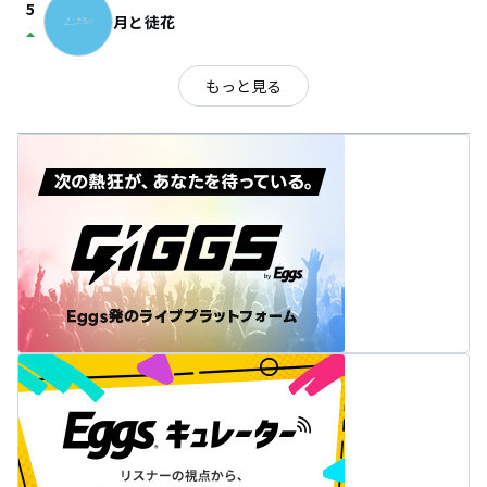
5
月と徒花
arrow_drop_up
もっと見る