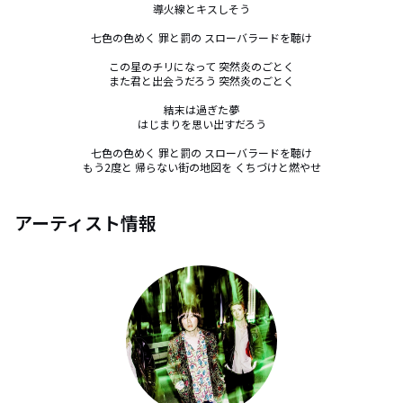
導火線とキスしそう

七色の色めく 罪と罰の スローバラードを聴け

この星のチリになって 突然炎のごとく

また君と出会うだろう 突然炎のごとく

結末は過ぎた夢

はじまりを思い出すだろう

七色の色めく 罪と罰の スローバラードを聴け

もう2度と 帰らない街の地図を くちづけと燃やせ
アーティスト情報