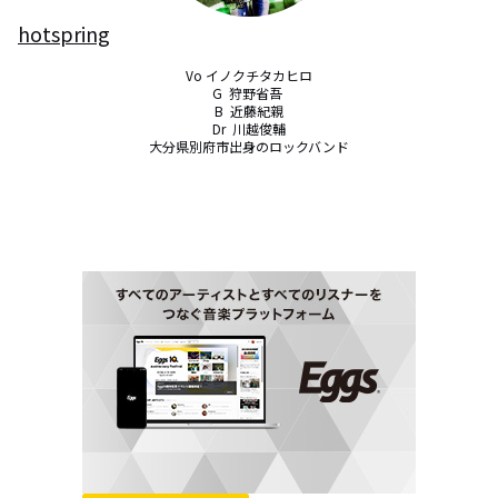
hotspring
Vo イノクチタカヒロ

G  狩野省吾 

B  近藤紀親

Dr  川越俊輔

大分県別府市出身のロックバンド