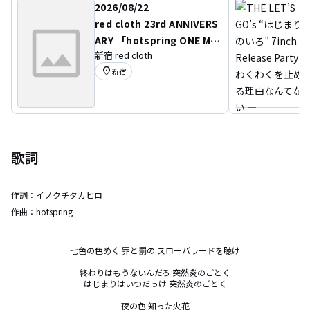
2026/08/22
red cloth 23rd ANNIVERS
ARY 「hotspring ONE MA
新宿 red cloth
N LIVE」
location_on
新宿
歌詞
作詞：
イノクチタカヒロ
作曲：
hotspring
七色の色めく 罪と罰の スローバラードを聴け

終わりはもうないんだろ 突然炎のごとく

はじまりはいつだっけ 突然炎のごとく

夜の色 知った火花
