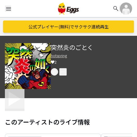
search
menu
公式プレイヤー(無料)でサクサク連続再生
突然炎のごとく
hotspring
2
このアーティストのライブ情報