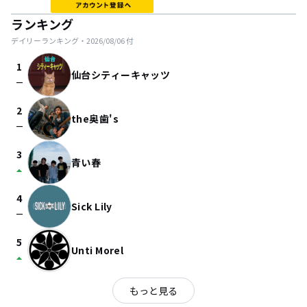
ランキング
デイリーランキング・
2026/08/06
付
1
仙台シティーキャッツ
check_indeterminate_small
2
the奥歯's
check_indeterminate_small
3
青い春
arrow_drop_up
4
Sick Lily
check_indeterminate_small
5
Unti Morel
arrow_drop_up
もっと見る