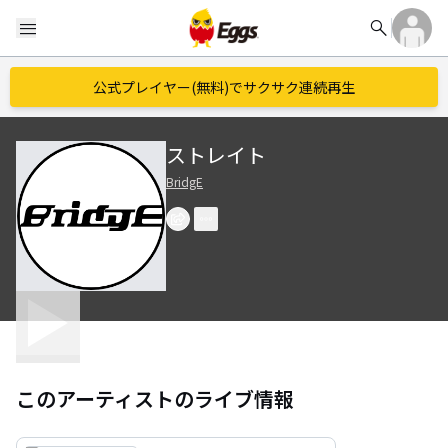
search
menu
公式プレイヤー(無料)でサクサク連続再生
ストレイト
BridgE
このアーティストのライブ情報