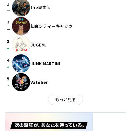
1
the奥歯's
check_indeterminate_small
2
仙台シティーキャッツ
check_indeterminate_small
3
JUGEM.
arrow_drop_up
4
JUNK MARTINI
arrow_drop_up
5
Vatelier.
arrow_drop_up
もっと見る