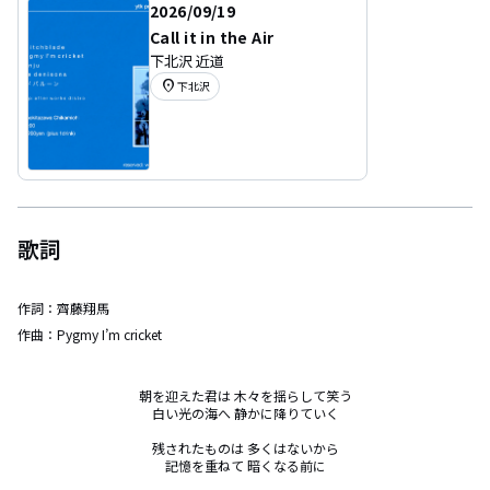
2026/09/19
Call it in the Air
下北沢 近道
location_on
下北沢
歌詞
作詞：
齊藤翔馬
作曲：
Pygmy I’m cricket
朝を迎えた君は 木々を揺らして笑う

白い光の海へ 静かに降りていく

残されたものは 多くはないから

記憶を重ねて 暗くなる前に
