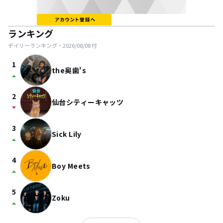
ランキング
デイリーランキング・
2026/08/08
付
1
the奥歯's
arrow_drop_up
2
仙台シティーキャッツ
arrow_drop_down
3
Sick Lily
arrow_drop_up
4
Boy Meets
arrow_drop_up
5
Zoku
arrow_drop_up