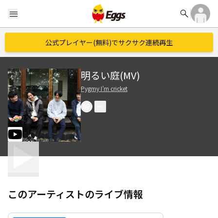
search
menu
公式プレイヤー(無料)でサクサク連続再生
明るい庭(MV)
Pygmy I’m cricket
このアーティストのライブ情報