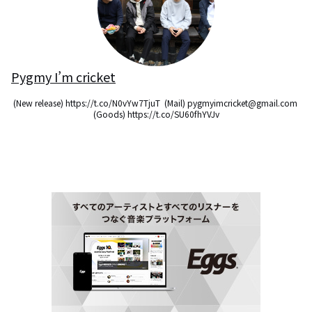
Pygmy I’m cricket
(New release) https://t.co/N0vYw7TjuT  (Mail) pygmyimcricket@gmail.com 
(Goods) https://t.co/SU60fhYVJv