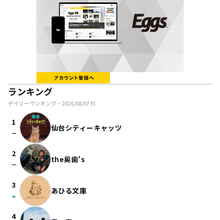
ランキング
デイリーランキング・
2026/08/07
付
1
仙台シティーキャッツ
check_indeterminate_small
2
the奥歯's
check_indeterminate_small
3
あひる文庫
arrow_drop_up
4