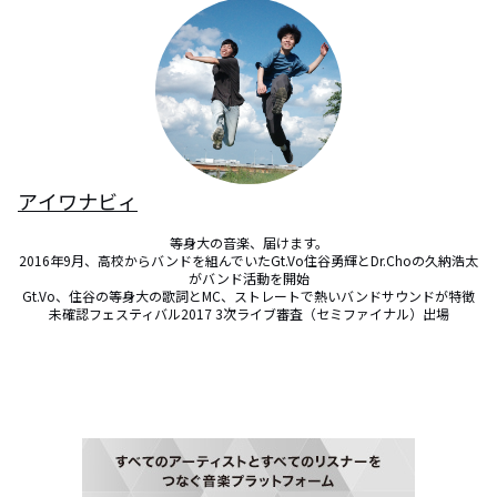
アイワナビィ
等身大の音楽、届けます。

2016年9月、高校からバンドを組んでいたGt.Vo住谷勇輝とDr.Choの久納浩太
がバンド活動を開始

Gt.Vo、住谷の等身大の歌詞とMC、ストレートで熱いバンドサウンドが特徴

未確認フェスティバル2017 3次ライブ審査（セミファイナル）出場