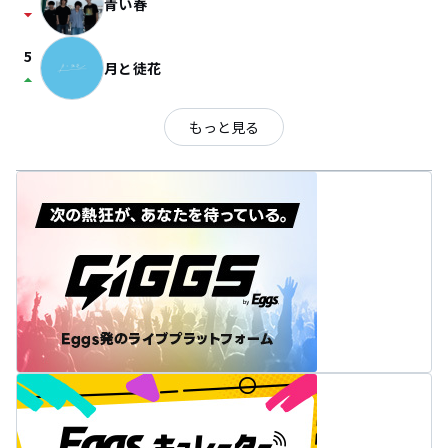
青い春
arrow_drop_down
5
月と徒花
arrow_drop_up
もっと見る