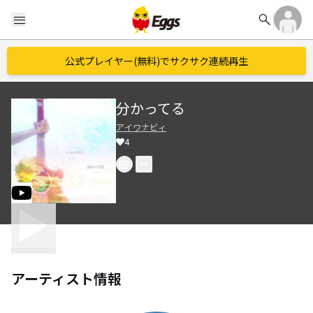
search
menu
公式プレイヤー(無料)でサクサク連続再生
分かってる
アイワナビィ
4
アーティスト情報