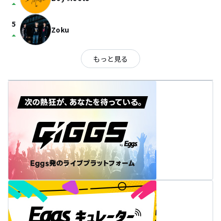
arrow_drop_up
5
Zoku
arrow_drop_up
もっと見る