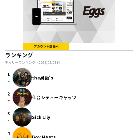
ランキング
デイリーランキング・
2026/08/08
付
1
the奥歯's
arrow_drop_up
2
仙台シティーキャッツ
arrow_drop_down
3
Sick Lily
arrow_drop_up
4
Boy Meets