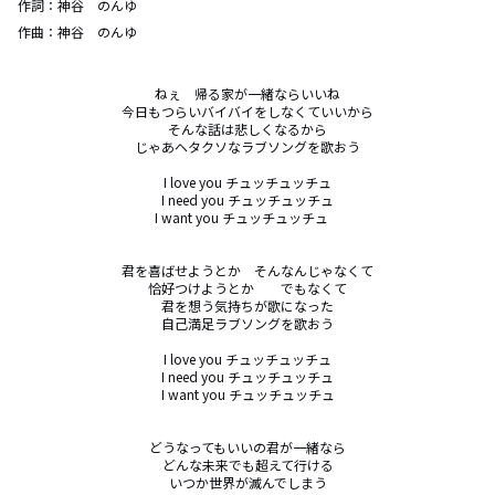
作詞：
神谷 のんゆ
作曲：
神谷 のんゆ
ねぇ　帰る家が一緒ならいいね

今日もつらいバイバイをしなくていいから

そんな話は悲しくなるから

じゃあヘタクソなラブソングを歌おう

I love you チュッチュッチュ

I need you チュッチュッチュ

I want you チュッチュッチュ　

君を喜ばせようとか　そんなんじゃなくて

恰好つけようとか　　でもなくて

君を想う気持ちが歌になった

自己満足ラブソングを歌おう

I love you チュッチュッチュ

I need you チュッチュッチュ

I want you チュッチュッチュ

どうなってもいいの君が一緒なら

どんな未来でも超えて行ける

いつか世界が滅んでしまう
