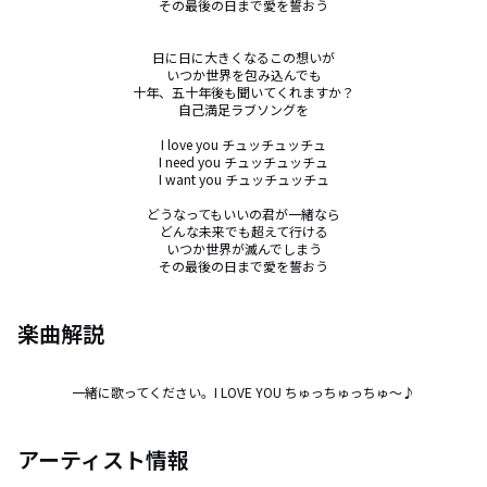
その最後の日まで愛を誓おう

日に日に大きくなるこの想いが

いつか世界を包み込んでも

十年、五十年後も聞いてくれますか？

自己満足ラブソングを

I love you チュッチュッチュ

I need you チュッチュッチュ

I want you チュッチュッチュ

どうなってもいいの君が一緒なら

どんな未来でも超えて行ける

いつか世界が滅んでしまう

その最後の日まで愛を誓おう
楽曲解説
一緒に歌ってください。I LOVE YOU ちゅっちゅっちゅ～♪
アーティスト情報