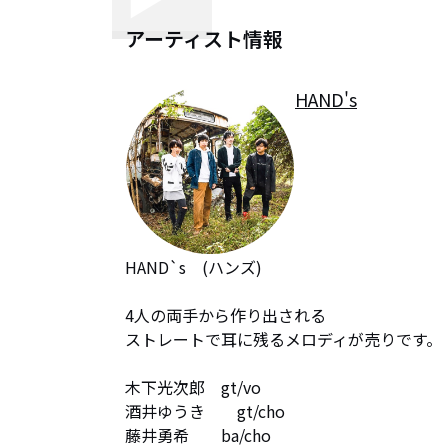
アーティスト情報
HAND's
HAND`s　(ハンズ)

4人の両手から作り出される

ストレートで耳に残るメロディが売りです。

木下光次郎　gt/vo　

酒井ゆうき　    gt/cho　

藤井勇希　    ba/cho　
