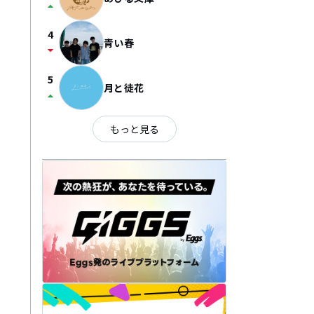
arrow_drop_up
4
青い春
arrow_drop_down
5
月と徒花
arrow_drop_up
もっと見る