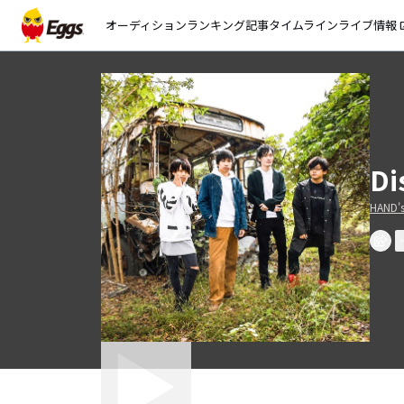
オーディション
ランキング
記事
タイムライン
ライブ情報
open_
Di
HAND'