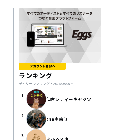
ランキング
デイリーランキング・
2026/08/07
付
1
仙台シティーキャッツ
check_indeterminate_small
2
the奥歯's
check_indeterminate_small
3
あひる文庫