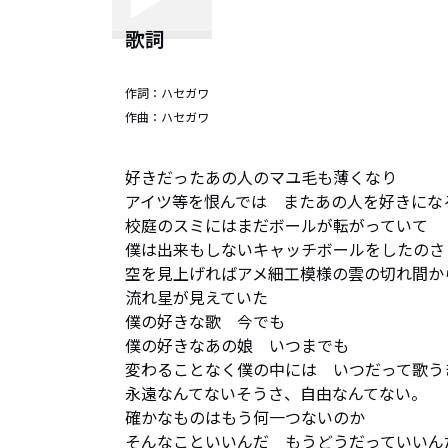
歌詞
作詞：
ハセガワ
作曲：
ハセガワ
好きだったあの人のマユ毛も薄くなり

アイツ等を恨んでは　またあの人を好きになる
校庭のスミにはまだボールが転がっていて

僕は出来もしないキャッチボールをしたのさ

空を見上げればアメ細工模様の雲の切れ間から
流れ星が見えていた

僕の好きな歌　今でも　

僕の好きなあの娘　いつまでも

変わることなく僕の中には　いつだって歌うき
永遠なんてないそうさ、自由なんてない。

確かなものはもう何一つないのか

そんなこといいんだ　もうどうだっていいんだ