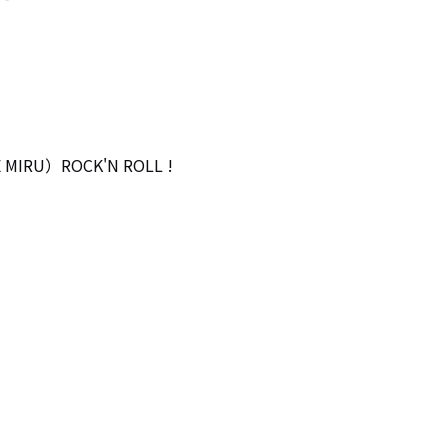
IRU）ROCK'N ROLL !
