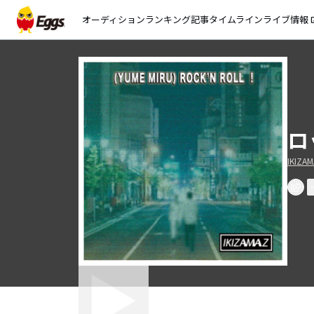
オーディション
ランキング
記事
タイムライン
ライブ情報
open_
ロ
IKIZA