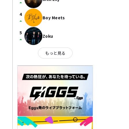
arrow_drop_up
4
Boy Meets
arrow_drop_up
5
Zoku
arrow_drop_up
もっと見る