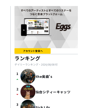
ランキング
デイリーランキング・
2026/08/08
付
1
the奥歯's
arrow_drop_up
2
仙台シティーキャッツ
arrow_drop_down
3
Sick Lily