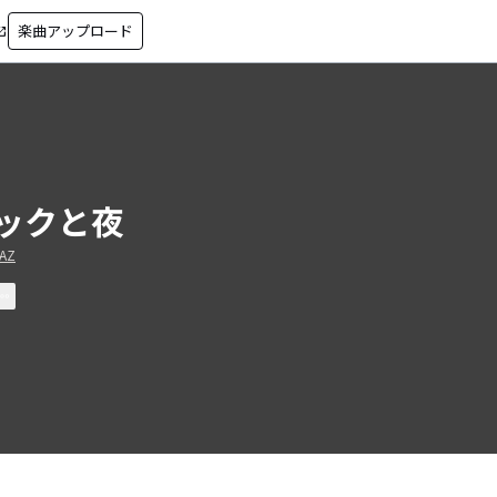
楽曲アップロード
in_new
ックと夜
MAZ