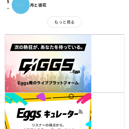
5
月と徒花
arrow_drop_up
もっと見る