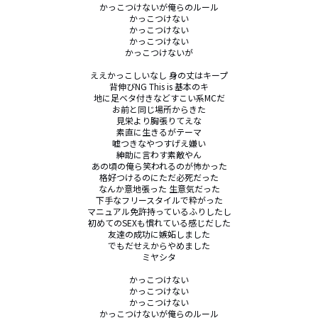
かっこつけないが俺らのルール

かっこつけない

かっこつけない

かっこつけない

かっこつけないが

ええかっこしいなし 身の丈はキープ

背伸びNG This is 基本のキ

地に足ベタ付きなどすこい系MCだ

お前と同じ場所からきた

見栄より胸張りてえな

素直に生きるがテーマ

嘘つきなやつすげえ嫌い

紳助に言わす素敵やん

あの頃の俺ら笑われるのが怖かった

格好つけるのにただ必死だった

なんか意地張った 生意気だった

下手なフリースタイルで粋がった

マニュアル免許持っているふりしたし

初めてのSEXも慣れている感じだした

友達の成功に嫉妬しました

でもだせえからやめました

ミヤシタ

かっこつけない

かっこつけない

かっこつけない

かっこつけないが俺らのルール
