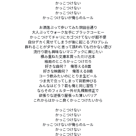
かっこつけない

かっこつけない

かっこつけない

かっこつけないが俺らのルール

お洒落ぶって歩いてみた世田谷通り

大人ぶってウォーク左手にブラックコーヒー

かっこつけてチャリにカゴつけてないが超不便

自分デカく見せてしまうが後に起こるプロブレム

群れることがダサいと思って誘われても行かない遊び

流行り歌も興味ないマニアックに興じたい

積み重ねた文庫本買っただけ古本

結局のところかっこつけだろ

好きな曲何？　俺答えるB面

好きな映画何？　俺答えるB級

コーラ飲みたいのにとりま生ビール

つま先で立ってしまって背筋伸びる

みんなはどう？君も俺と同じ習性？

ならそのフィルター外せ丸裸無修正で

欲張りな逆張り屋張った薄いバリア

これからはかっこ良くかっこつけたいから

かっこつけない

かっこつけない

かっこつけない

かっこつけないが俺らのルール

かっこつけない

かっこつけない
