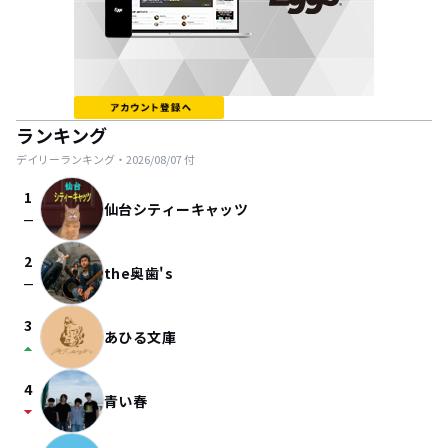
ランキング
デイリーランキング・
2026/08/07
付
1
仙台シティーキャッツ
check_indeterminate_small
2
the奥歯's
check_indeterminate_small
3
あひる文庫
arrow_drop_up
4
青い春
arrow_drop_down