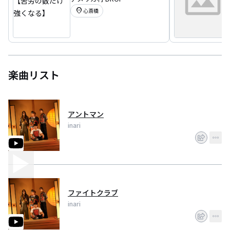
数だけ強くなる】
location_on
心斎橋
楽曲リスト
アントマン
inari
ファイトクラブ
inari