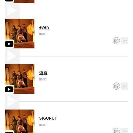
even
inari
遠雷
inari
SIGURUI
inari