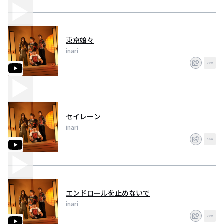
東京娘々
inari
セイレーン
inari
エンドロールを止めないで
inari