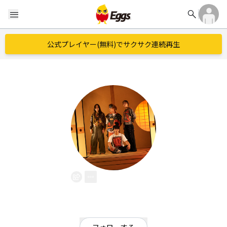
search
menu
公式プレイヤー(無料)でサクサク連続再生
inari
EggsID：
inari_band
26
フォロワー