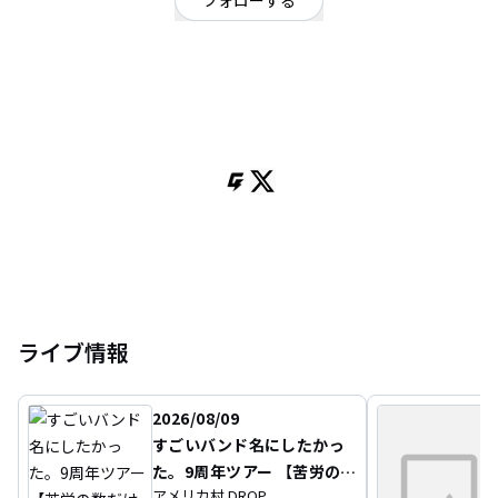
フォローする
静岡県
オルタナティブ
/
ギターロック
OFFICIAL WEBSITE
2020年結成。
富士山の麓、静岡県富士宮市在住の4人組幼馴染ロックバンド。
県内都内を中心に活動の幅を全国へ広げる。
ARABAKI ROCK FEST.24本選進出。
ブクロック！フェスティバル-2025-
大阪GORILLA HALLの出演権を獲得。
打首獄門同好会「ついに対バンしてみようツアー2025」静岡公演出演。
K-MIX 主催「SHIZUOKA LIVE UNITED Vol.3」グランプリなど三冠獲得。
静岡県のFM放送K-MIXにて「inariのいろはの“い”」 毎週土曜日25:30〜26:00
放送中。
ライブ情報
2026/08/09
すごいバンド名にしたかっ
た。9周年ツアー 【苦労の
アメリカ村 DROP