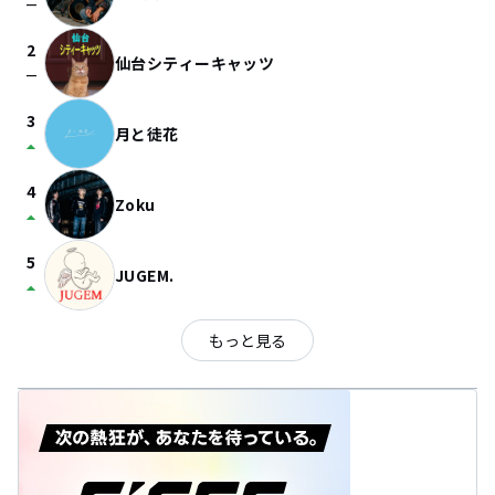
check_indeterminate_small
2
仙台シティーキャッツ
check_indeterminate_small
3
月と徒花
arrow_drop_up
4
Zoku
arrow_drop_up
5
JUGEM.
arrow_drop_up
もっと見る