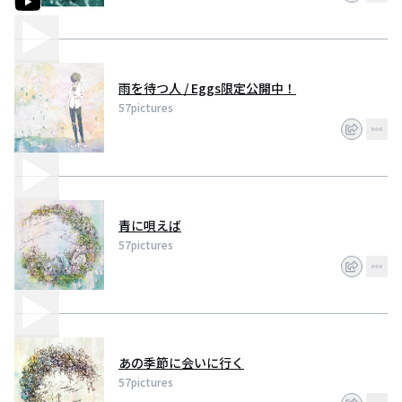
2013年
当時、『鈴-suzu-』の働いていたライブハウスに57picturesが出演した事をき
っかけに、57pictures企画『solanisism5-ソラニシズム-』に鈴-suzu-が出演。
その時に展示したイラストをきっかけに、『遥かな日e.p.』のジャケット制作
を依頼。
雨を待つ人 / Eggs限定公開中！
57pictures
2014年
対となる様に作られたシリーズ第1弾e.p『mother nature -hydrogen-』発
表。
全国への郵送プレゼント企画が注目を集め、プレゼント枚数３００枚が３ヶ
月で終了。
追加を希望する声が多かった為、２回目１００枚・３回目１００枚と追加す
るも、いずれも１晩で応募枚数を超える。
青に唄えば
SNSやNAVERまとめ等で注目を呼ぶ中、シリーズ第２弾『mother nature -
oxygen-』発表。
57pictures
同時に、イラストレーター『鈴-suzu-』がメンバーとして正式加入を発表。
演奏４名・アートワーク１名の編成となり、通常のバンド形態/ライブペイン
ト有りと２つの形態を持つバンドとして活動、ツアー開始。
下北沢MOSAiCで行わツアーファイナルでは身動きが取れない程の満員とな
る。
2015年
あの季節に会いに行く
『mother nature -hydrogen-』の郵送プレゼント企画は700枚の配布をもって
57pictures
中止を発表。