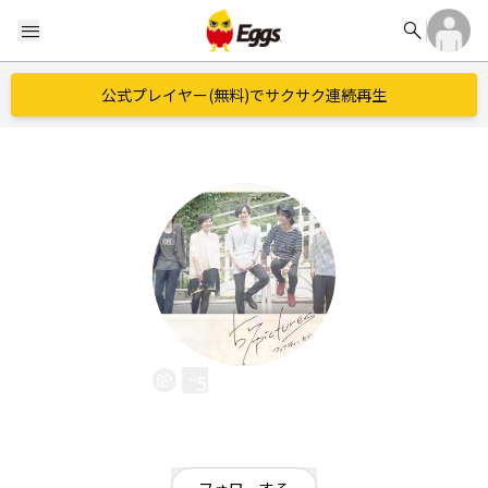
search
menu
公式プレイヤー(無料)でサクサク連続再生
57pictures
EggsID：
info57pictures
39
フォロワー