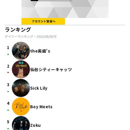
ランキング
デイリーランキング・
2026/08/08
付
1
the奥歯's
arrow_drop_up
2
仙台シティーキャッツ
arrow_drop_down
3
Sick Lily
arrow_drop_up
4
Boy Meets
arrow_drop_up
5
Zoku
arrow_drop_up