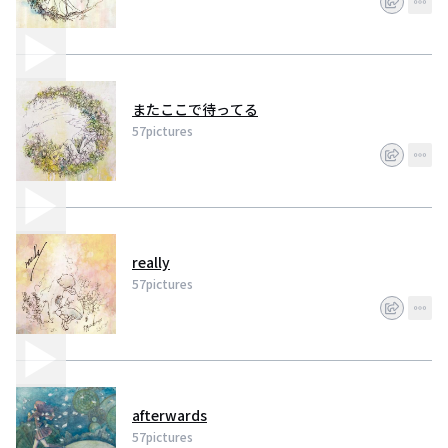
『青に唄えば remix版』『really』ダウンロード配信開始。
2016年
『afterwards』ダウンロード配信開始。
またここで待ってる
57pictures
really
57pictures
afterwards
57pictures