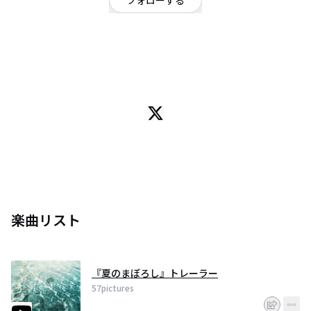
フォローする
東京都
ポップ
/
ロック
OFFICIAL WEBSITE
『君の記憶、導く光。 色彩溢れる音楽が聴こえた...。』
東京を中心に活動する邦ロックバンド。
57picturesの音楽は、沁み込む言葉、包み込む音色ながら、体中を音の波が
熱く弾ける。
一音毎に変わる、音の色彩を描くライブペイントを入れたステージや、
こだわりのデザイングッズ、ハンドメイド等、音楽だけに留まらない世界
で、ステージを彩る。
誠実に紡ぐ音楽とアートで、深く、君の呼吸を誘う。
楽曲リスト
= History =
2007年
茨城県出身であり、幼稚園からの幼なじみ『根本』『天野』『鴨志田』の3
『夏のまぼろし』トレーラー
人を含む、前身バンドのメンバー脱退に伴い、『鴨志田』の大学の後輩『斎
藤』が Ba に正式加入。
57pictures
『57pictures』名義での活動を開始。