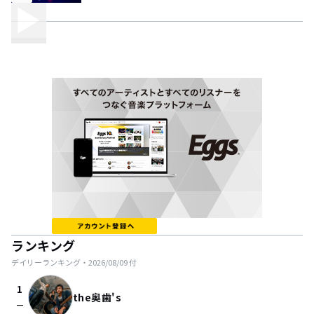
ランキング
デイリーランキング・
2026/08/09
付
1
the奥歯's
check_indeterminate_small