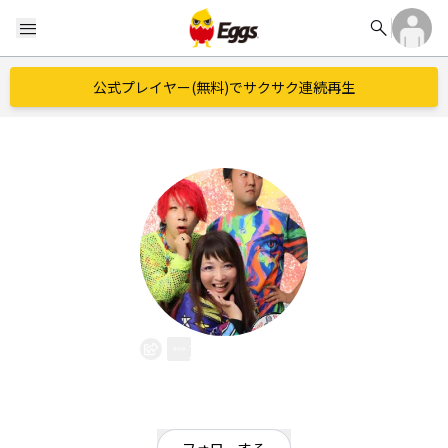
search
menu
公式プレイヤー(無料)でサクサク連続再生
忘却曲線
EggsID：
info_boukyaku
0
フォロワー