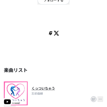
フォローする
千葉県
ロック
/
ポップ
エロティックパーティーバンド忘却曲線 Voゆり～ぬ／Gtダイスケ／Drだーう
え
チケット予約・オファー・お問合せはDM又はinfo.boukyaku@gmail.com迄
(DMは基本スタッフが返信します)
楽曲リスト
くっついちゃう
忘却曲線