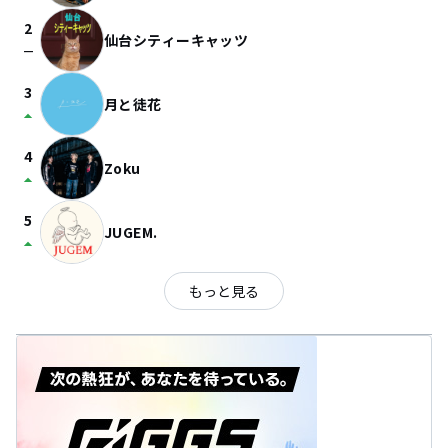
2
仙台シティーキャッツ
check_indeterminate_small
3
月と徒花
arrow_drop_up
4
Zoku
arrow_drop_up
5
JUGEM.
arrow_drop_up
もっと見る