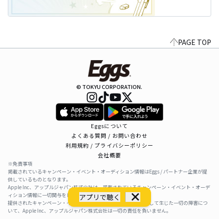
PAGE TOP
© TOKYU CORPORATION.
Eggsについて
よくある質問 / お問い合わせ
利用規約 / プライバシーポリシー
会社概要
※免責事項
掲載されているキャンペーン・イベント・オーディション情報はEggs / パートナー企業が提
供しているものとなります。
Apple Inc、アップルジャパン株式会社は、掲載されているキャンペーン・イベント・オーデ
ィション情報に一切関与をしておりません。
アプリで聴く
提供されたキャンペーン・イベント・オーディション情報を利用して生じた一切の障害につ
いて、Apple Inc、アップルジャパン株式会社は一切の責任を負いません。